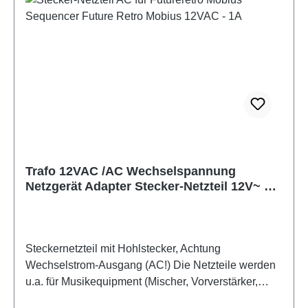
230V~ - Ausgangsspannung: 9 - 18V AC (oben
auswählbar) - Max. Ausgangsstrom: 300 - 1100mA
(0,3 - 1,1A oben auswählbar) Zustand: einzeln
geprüft! Bei Defekt innerhalb 24 Monaten:
kostenloser Austausch.
Trafo 12VAC /AC Wechselspannung
Netzgerät Adapter Stecker-Netzteil 12V~ 1A
2,1mm
Steckernetzteil mit Hohlstecker, Achtung
Wechselstrom-Ausgang (AC!) Die Netzteile werden
u.a. für Musikequipment (Mischer, Vorverstärker,
Synthesizer oder Modems der Firma Thomson