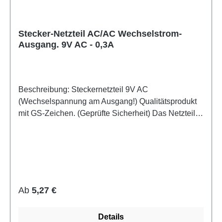
Stecker-Netzteil AC/AC Wechselstrom-
Ausgang. 9V AC - 0,3A
Beschreibung: Steckernetzteil 9V AC
(Wechselspannung am Ausgang!) Qualitätsprodukt
mit GS-Zeichen. (Geprüfte Sicherheit) Das Netzteil
ist absolut geräuschlos, kein brummen, surren,
zischen oder pfeifen - wie bei billigen China
Netzteilen. Die Netzteile eignen sich hervorragend
für Audio-Equipment, welches 9V Wechselspannung
benötigt. wie z.B. Vorverstärker, Mischpulte, Pedale
usw. Technische Daten: Konventionelles
Regulärer Preis:
Ab
5,27 €
Transformator-Netzteil eingebauter Thermoschutz
Anschlußkabel: ca. 1,5m Steckermaße
Details
(Außen-/Innendurchmesser): 5,5mm / 2,1mm