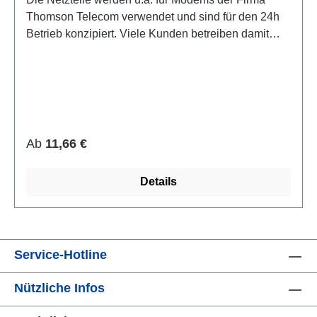
Thomson Telecom verwendet und sind für den 24h
Betrieb konzipiert. Viele Kunden betreiben damit
auch Plattenspieler von Thorens und Mischpulte.
Qualitätsprodukt mit GS-Zeichen. (Geprüfte
Sicherheit) Achtung Wechselspannungsausgang
AC! Technische Daten: Konventionelles
Transformator-Netzteil Thermoschutz
Anschlußkabel: ca. 1,5m mit Hohlstecker 5,5/2,5mm
Regulärer Preis:
Ab
11,66 €
Eingangsspannung: 230V~ Ausgangsspannung:
12V AC ~ Max. Ausgangsstrom: 500mA Leistung:
Details
8,5W
Service-Hotline
Nützliche Infos