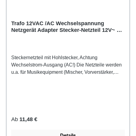
Trafo 12VAC /AC Wechselspannung
Netzgerät Adapter Stecker-Netzteil 12V~ 1A
2,1mm
Steckernetzteil mit Hohlstecker, Achtung
Wechselstrom-Ausgang (AC!) Die Netzteile werden
u.a. für Musikequipment (Mischer, Vorverstärker,
Synthesizer oder Modems der Firma Thomson
Telecom verwendet und sind für den 24h Betrieb
konzipiert. Viele Kunden betreiben damit auch
Plattenspieler z.B. von Thorens. Qualitätsprodukt mit
GS-Zeichen. (Geprüfte Sicherheit) Technische
Daten: - Konventionelles Transformator-Netzteil
Regulärer Preis:
Ab
11,48 €
- eingebauter Thermoschutz - Anschlußkabel: mind.
1,8m - Eingangsspannung: 230V~
Details