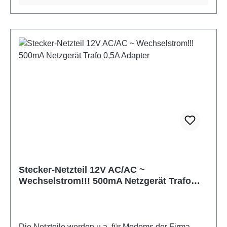
Eingangsspannung: 230V~ Ausgangsspannung:
(AC!) 9V~ Max. Ausgangsstrom: 0,3A Zustand:
gebraucht, sehr gut, einzeln geprüft! Bei Defekt
innerhalb 24 Monaten: Kostenloser Austausch
Stecker-Netzteil 12V AC/AC ~
Wechselstrom!!! 500mA Netzgerät Trafo
0,5A Adapter
Die Netzteile werden u.a. für Modems der Firma