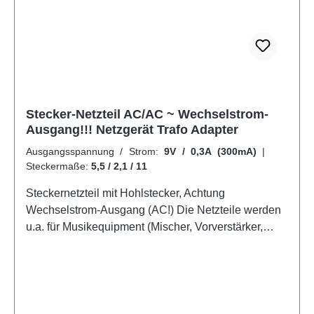
Stecker-Netzteil AC/AC ~ Wechselstrom-
Ausgang!!! Netzgerät Trafo Adapter
Ausgangsspannung / Strom:
9V / 0,3A (300mA)
|
Steckermaße:
5,5 / 2,1 / 11
Steckernetzteil mit Hohlstecker, Achtung
Wechselstrom-Ausgang (AC!) Die Netzteile werden
u.a. für Musikequipment (Mischer, Vorverstärker,
Synthesizer oder Modems der Firma Thomson
Telecom verwendet und sind für den 24h Betrieb
konzipiert. Viele Kunden betreiben damit auch
Plattenspieler z.B. von Thorens. Qualitätsprodukt mit
GS-Zeichen. (Geprüfte Sicherheit)