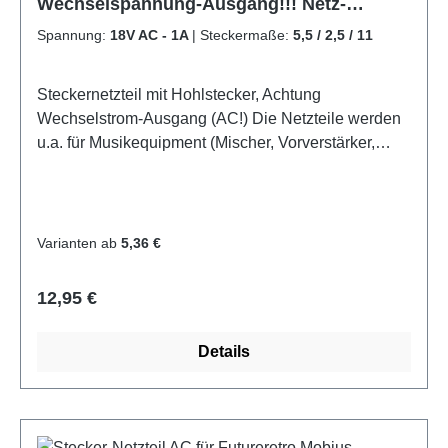
Wechselspannung-Ausgang!!! Netz-
Netzgerät Stromkabel
Spannung:
18V AC - 1A
|
Steckermaße:
5,5 / 2,5 / 11
Steckernetzteil mit Hohlstecker, Achtung
Wechselstrom-Ausgang (AC!) Die Netzteile werden
u.a. für Musikequipment (Mischer, Vorverstärker,
Synthesizer oder Modems der Firma Thomson
Telecom verwendet und sind für den 24h Betrieb
konzipiert. Viele Kunden betreiben damit auch
Plattenspieler z.B. von Thorens. Qualitätsprodukt mit
Varianten ab
5,36 €
GS-Zeichen. (Geprüfte Sicherheit)
Ausgangsspannung und Maße des Hohlsteckers
Regulärer Preis:
12,95 €
können Sie oben auswählen. Die Steckermaße sind
in mm angegeben:
Details
(Außendurchmesser/Innendurchmesser/Schaftlänge
) Technische Daten: - Konventionelles
Transformator-Netzteil - eingebauter Thermoschutz -
Anschlußkabel: mind. 1,5m - Eingangsspannung: