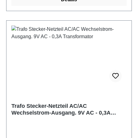
- Ausgangsspannung: 12V AC - Max.
Ausgangsstrom: 1000mA
- Steckeraussendurchmesser: 5,5mm
Innendurchmesser: 2,1mm und 2,5mm* * Durch die
federnden Kontakte passt der Stecker in Geräte mit
2,1mm und 2,5mm!
Trafo Stecker-Netzteil AC/AC
Wechselstrom-Ausgang. 9V AC - 0,3A
Transformator