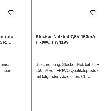
ntrafo,
Stecker-Netzteil 7,5V 150mA
/SR,
FRIWO FW4199
onic,
Beschreibung: Stecker-Netzteil 7,5V
150mA von FRIWO.Qualitätsprodukt
mit folgenden Abzeichen: CE,
sche
ENEC10, VDE, FWGB.Geräuschlos;
lampen.
kein pfeifen, brummen oder zirpen -
ignet!
wie bei billigen NoName-China
Netzteilen! Technische Daten:
Ausgangsspannung DC 7,5V