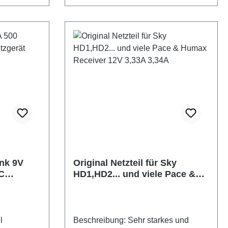
n geprüft!
onaten:
ink 9V
Original Netzteil für Sky
C
HD1,HD2... und viele Pace &
Humax Receiver 12V 3,33A
3,34A
l
Beschreibung: Sehr starkes und