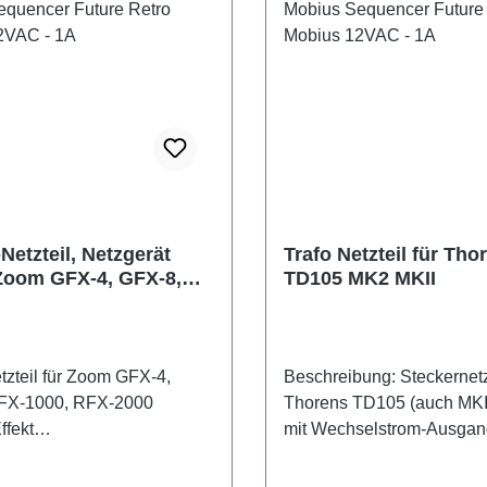
gsspannung: 230V~
gsspannung: (AC!) 16V~ -
sstrom: 1,1A Zustand:
Netzteil, Netzgerät
Trafo Netzteil für Tho
oom GFX-4, GFX-8,
TD105 MK2 MKII
.1A Adapter Guitar
tzteil für Zoom GFX-4,
Beschreibung: Steckernetzteil für
FX-1000, RFX-2000
Thorens TD105 (auch MKI
ffekt
mit Wechselstrom-Ausgan
 mit Wechselstrom-
Hohlstecker am Kabelend
(AC!) und Hohlstecker am
Qualitätsprodukt mit GS-Z