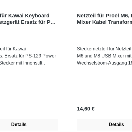
l für Kawai Keyboard
Netzteil für Proel M6
tzgerät Ersatz für PS-
Mixer Kabel Transfor
er Supply
AC/AC 18V 1A VAC
eil für Kawai
Steckernetzteil für Netzteil
. Ersatz für PS-129 Power
M6 und M8 USB Mixer mit
tecker mit Innenstift
Wechselstrom-Ausgang 1
m) Passend für: Kawai ES-
und Hohlstecker am Kabe
110 / ES-120 / VPC-1 /
Qualitätsprodukt mit GS-Z
ualitäts-
(Geprüfte Sicherheit) Technische
etzt sich durch
Daten: - Konventionelles
Eigenschaften von der
Transformator-Netzteil - e
üd "geprüfte
Thermoschutz - Anschlußk
r Preis:
Regulärer Preis:
14,60 €
" Zertifizierung und
mind. 1,9m - Eingangssp
h mit folgenden Abzeichen:
230V~ - Ausgangsspannu
Details
Details
- Max. Ausgangsstrom: 1A Zustand