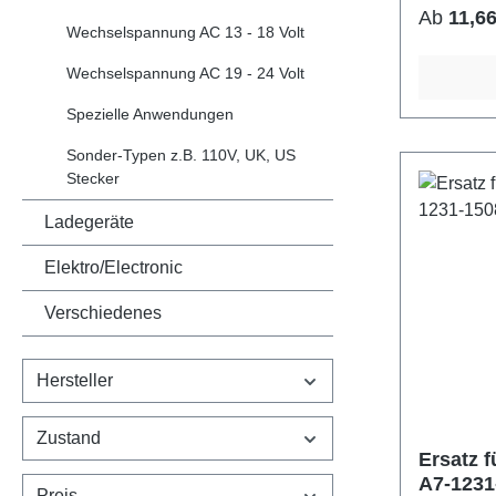
Viele Kun
Reguläre
Ab
11,66
Plattensp
Wechselspannung AC 13 - 18 Volt
anderes A
Wechselspannung AC 19 - 24 Volt
Mischpult
usw. Technische Daten: -
Spezielle Anwendungen
Konventio
Sonder-Typen z.B. 110V, UK, US
Netzteil 
Stecker
Anschlußk
Eingangs
Ladegeräte
Ausgangs
Elektro/Electronic
Max. Ausgang
neu
Verschiedenes
Hersteller
Zustand
Ersatz 
A7-1231
Preis