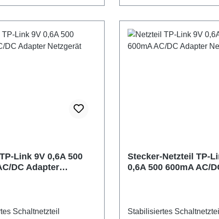
n - wie bei billigen
Gebraucht, sehr gut, einzel
hina Netzteilen!
Bei Defekt innerhalb 24 M
lasse 5 (V), daher sehr
Kostenloser Austausch
Stromverbrauch, auch im
nung: 12V Stecker mit
3,3mm) Netzkabel zum
gesteckt): mind. 1,5m
e vom Netzteil (fest): 0,9 m
tung: < 0,3 W Eingang:
200...240 V~ Strom: max. 3.3A
 TP-Link 9V 0,6A 500
Stecker-Netzteil TP-L
AC/DC Adapter
0,6A 500 600mA AC/D
ät
Adapter
rtes Schaltnetzteil
Stabilisiertes Schaltnetztei