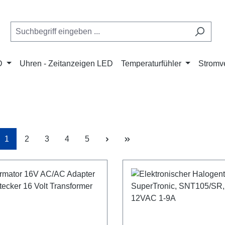
D
Uhren - Zeitanzeigen LED
Temperaturfühler
Stromve
Seite
Seite
Seite
Seite
Seite
1
2
3
4
5