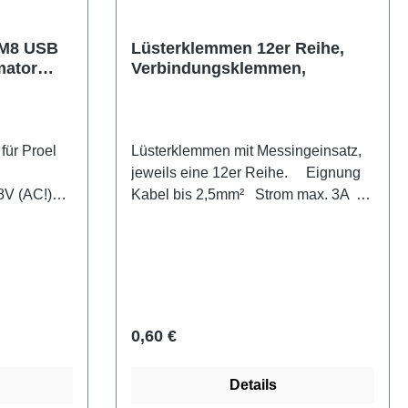
, M8 USB
Lüsterklemmen 12er Reihe,
mator
Verbindungsklemmen,
 für Proel
Lüsterklemmen mit Messingeinsatz,
jeweils eine 12er Reihe. Eignung
8V (AC!)
Kabel bis 2,5mm² Strom max. 3A
lende.
Spannung max. 380V Material
eichen.
Weichplastik Farbe Schwarz,
Transparent Besonderheit 12er
Reihe, leicht trennbar Abmessungen
ingebauter
(BxLxH, mm) 20 x 95 x 15
abel:
Regulärer Preis:
0,60 €
annung:
ng: 18VAC
Details
: