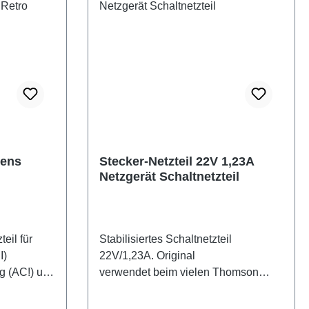
rens
Stecker-Netzteil 22V 1,23A
Netzgerät Schaltnetzteil
Stabilisiertes Schaltnetzteil
I)
22V/1,23A. Original
g (AC!) und
verwendet beim vielen Thomson
e.
Routern. z.B.: TG789vn Technische
eichen.
Daten: Stabilisierte