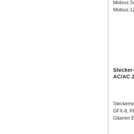
- Eingan
- Ausgan
Max. Ausgang
neu
Stecker-
AC/AC Z
12V max
Steckerne
GFX-8, R
Gitarren E
Prozessor
Ausgang 