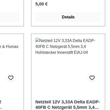
ird erst
gepulste Gleichrichtung Strom: max.
Regulärer Preis:
5,00 €
hmische
140mA konventionelle Transformator-
Technologie Kabellänge ca. 2m
Details
ckregelung
mit Texas-stecker
2
Netzteil 12V 3,33A Delta EADP-
40FB C Netzgerät 5,5mm 3,4