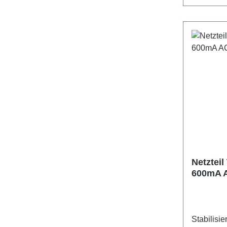
oder zirpe
NoName-C
Effizienzk
geringer 
Standby. Kabellänge insgesamt 2,5
Meter. Technische Daten:
Ausgangsspan
Innenstift (5,5/
Netzteil (
Kabelläng
Standby-Leis
Netzteil
600mA 
Netzger
Stabilisie