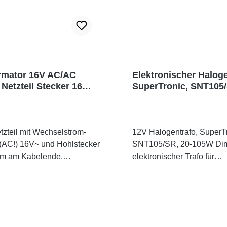
rmator 16V AC/AC
Elektronischer Haloge
Netzteil Stecker 16
SuperTronic, SNT105
ansformer Kabel
105W 12VAC 1-9A
tzteil mit Wechselstrom-
12V Halogentrafo, SuperTr
(AC!) 16V~ und Hohlstecker
SNT105/SR, 20-105W Dimmbarer
mm am Kabelende.
elektronischer Trafo für
produkt mit GS-Zeichen.
Halogenlampen und ohmi
heit) Die Netzteile
Verbraucher z.B. Halogen
a. für Modems der Firma
Für LED-Lampen nicht gee
Telecom verwendet und
Features: Anschluss über doppelte
en 24h Betrieb konzipiert.
Schraubklemmen Kurzschlußfest