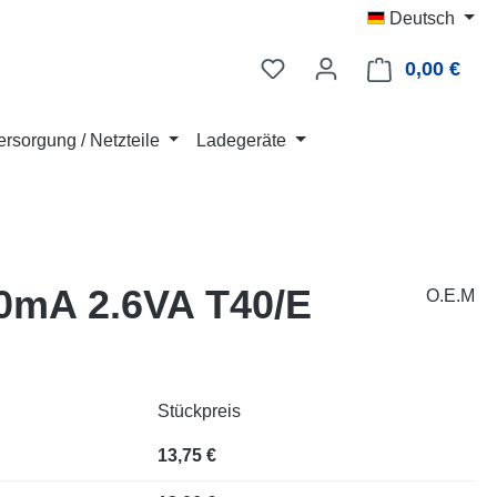
Deutsch
0,00 €
Ware
rsorgung / Netzteile
Ladegeräte
60mA 2.6VA T40/E
O.E.M
Stückpreis
13,75 €