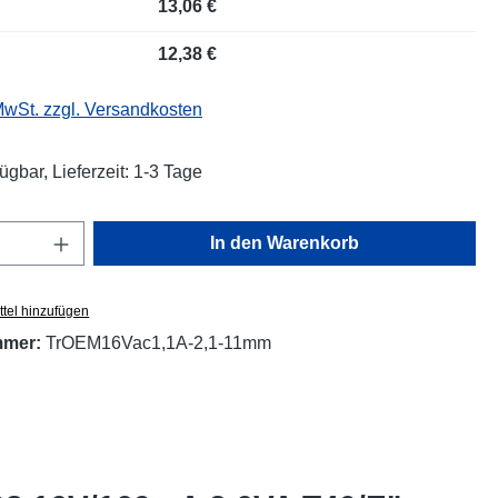
13,06 €
12,38 €
 MwSt. zzgl. Versandkosten
ügbar, Lieferzeit: 1-3 Tage
Anzahl: Gib den gewünschten Wert ein oder
In den Warenkorb
tel hinzufügen
mmer:
TrOEM16Vac1,1A-2,1-11mm