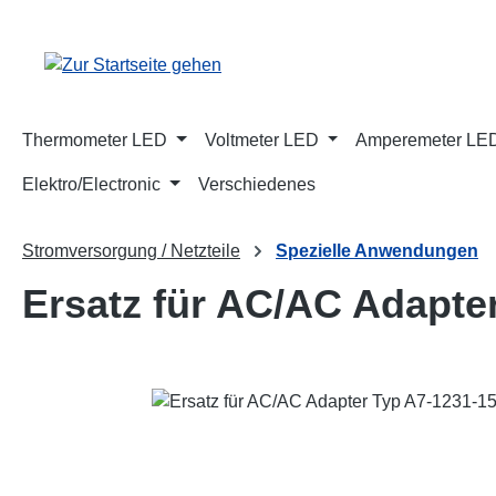
m Hauptinhalt springen
Zur Suche springen
Zur Hauptnavigation springen
Thermometer LED
Voltmeter LED
Amperemeter LE
Elektro/Electronic
Verschiedenes
Stromversorgung / Netzteile
Spezielle Anwendungen
Ersatz für AC/AC Adapte
Bildergalerie überspringen