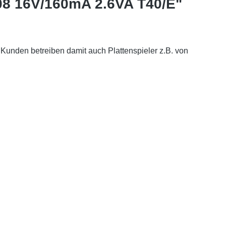
508 16V/160mA 2.6VA T40/E"
 Kunden betreiben damit auch Plattenspieler z.B. von