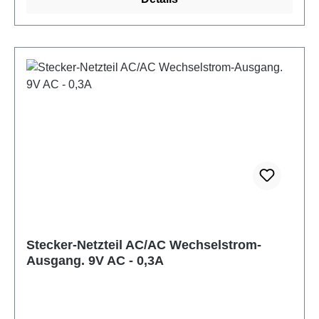
- Ausgangsspannung: 12V AC - Max.
Ausgangsstrom: 1000mA
- Steckeraussendurchmesser: 5,5mm
- Innendurchmesser: 2,1mm und 2,5mm* * Durch die
federnden Kontakte hat passt der Stecker auch in
Geräte mit 2,1mm und 2,5mm! Zustand: gebraucht,
sehr gut, einzeln geprüft! Bei Defekt innerhalb 24
Monaten: Kostenloser Austausch
Stecker-Netzteil AC/AC Wechselstrom-
Ausgang. 9V AC - 0,3A