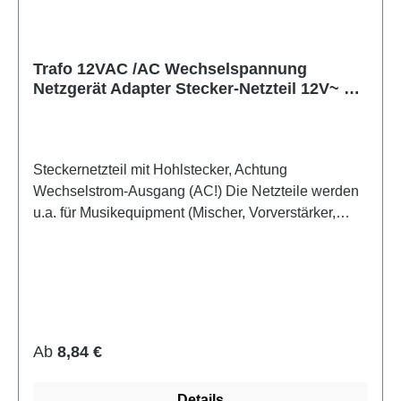
Trafo 12VAC /AC Wechselspannung
Netzgerät Adapter Stecker-Netzteil 12V~ 1A
2,1mm
Steckernetzteil mit Hohlstecker, Achtung
Wechselstrom-Ausgang (AC!) Die Netzteile werden
u.a. für Musikequipment (Mischer, Vorverstärker,
Synthesizer oder Modems der Firma Thomson
Telecom verwendet und sind für den 24h Betrieb
konzipiert. Viele Kunden betreiben damit auch
Plattenspieler z.B. von Thorens. Qualitätsprodukt mit
GS-Zeichen. (Geprüfte Sicherheit) Technische
Daten: - Konventionelles Transformator-Netzteil
Regulärer Preis:
Ab
8,84 €
- eingebauter Thermoschutz - Anschlußkabel: mind.
1,5m - Eingangsspannung: 230V~
Details