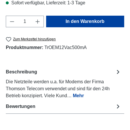
Sofort verfügbar, Lieferzeit: 1-3 Tage
Produkt Anzahl: Gib den gewünschten Wert e
In den Warenkorb
Zum Merkzettel hinzufügen
Produktnummer:
TrOEM12Vac500mA
Beschreibung
Die Netzteile werden u.a. für Modems der Firma
Thomson Telecom verwendet und sind für den 24h
Betrieb konzipiert. Viele Kund…
Mehr
Bewertungen