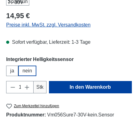
Regulärer Preis:
14,95 €
Preise inkl. MwSt. zzgl. Versandkosten
Sofort verfügbar, Lieferzeit: 1-3 Tage
auswählen
Integrierter Helligkeitssensor
ja
nein
Produkt Anzahl: Gib den gewünschten Wert e
Stk
In den Warenkorb
Zum Merkzettel hinzufügen
Produktnummer:
Vm056Sure7-30V-kein.Sensor