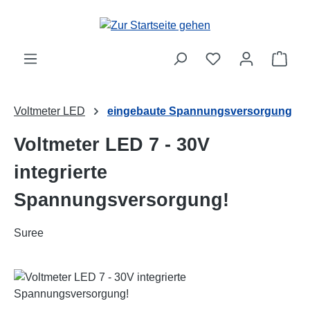
Zum Hauptinhalt springen
Ware
Voltmeter LED
eingebaute Spannungsversorgung
Voltmeter LED 7 - 30V
integrierte
Spannungsversorgung!
Suree
Bildergalerie überspringen