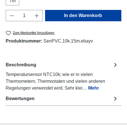
7m
Produkt Anzahl: Gib den gewünschten Wert e
In den Warenkorb
Zum Merkzettel hinzufügen
Produktnummer:
SenPVC.10k.15m.ebayv
Beschreibung
Temperatursensor NTC10k; wie er in vielen
Thermometern, Thermostaten und vielen anderen
Regelungen verwendet wird. Sehr klei…
Mehr
Bewertungen