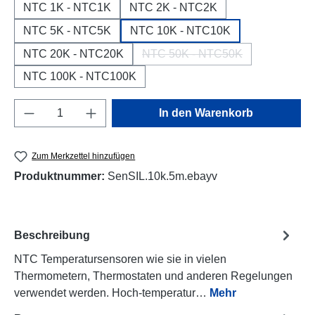
NTC 1K - NTC1K
NTC 2K - NTC2K
NTC 5K - NTC5K
NTC 10K - NTC10K
NTC 20K - NTC20K
NTC 50K - NTC50K
(Diese Option ist zurzeit nic
NTC 100K - NTC100K
Produkt Anzahl: Gib den gewünschten Wert e
In den Warenkorb
Zum Merkzettel hinzufügen
Produktnummer:
SenSIL.10k.5m.ebayv
Beschreibung
NTC Temperatursensoren wie sie in vielen
Thermometern, Thermostaten und anderen Regelungen
verwendet werden. Hoch-temperatur…
Mehr