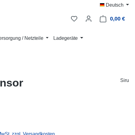
Deutsch
0,00 €
Ware
rsorgung / Netzteile
Ladegeräte
ensor
Siru
eis:
 MwSt. zzgl. Versandkosten