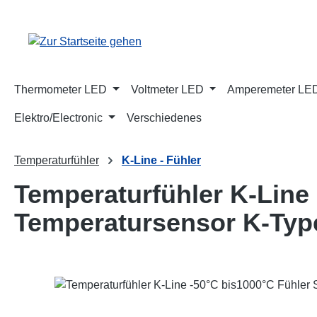
m Hauptinhalt springen
Zur Suche springen
Zur Hauptnavigation springen
Thermometer LED
Voltmeter LED
Amperemeter LE
Elektro/Electronic
Verschiedenes
Temperaturfühler
K-Line - Fühler
Temperaturfühler K-Line
Temperatursensor K-Typ
Bildergalerie überspringen