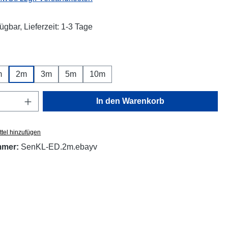
ügbar, Lieferzeit: 1-3 Tage
auswählen
m
2m
3m
5m
10m
Anzahl: Gib den gewünschten Wert ein oder
In den Warenkorb
tel hinzufügen
mmer:
SenKL-ED.2m.ebayv