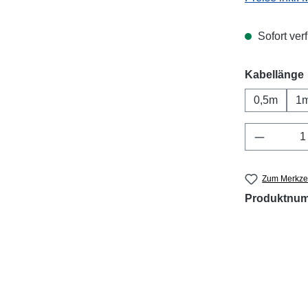
Sofort verf
Kabellänge
0,5m
1
Produkt 
Zum Merkzet
Produktnu