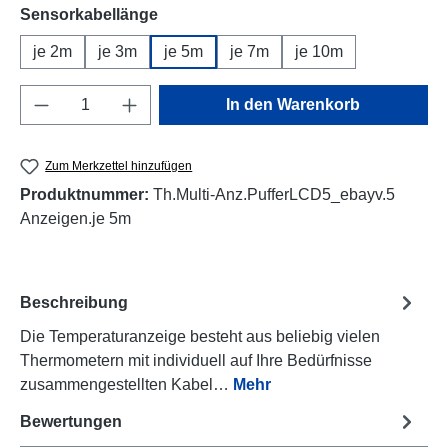
auswählen
Sensorkabellänge
je 2m
je 3m
je 5m
je 7m
je 10m
Produkt Anzahl: Gib den gewünschten Wert e
In den Warenkorb
Zum Merkzettel hinzufügen
Produktnummer:
Th.Multi-Anz.PufferLCD5_ebayv.5
Anzeigen.je 5m
Beschreibung
Die Temperaturanzeige besteht aus beliebig vielen
Thermometern mit individuell auf Ihre Bedürfnisse
zusammengestellten Kabel…
Mehr
Bewertungen