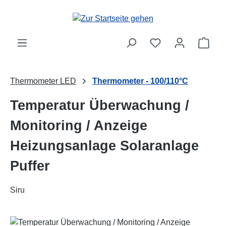
Zum Hauptinhalt springen
Ware
Thermometer LED
Thermometer - 100/110°C
Temperatur Überwachung /
Monitoring / Anzeige
Heizungsanlage Solaranlage
Puffer
Siru
Bildergalerie überspringen