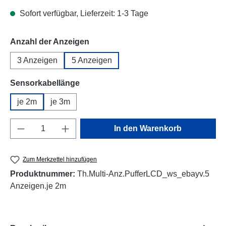
Sofort verfügbar, Lieferzeit: 1-3 Tage
auswählen
Anzahl der Anzeigen
3 Anzeigen
5 Anzeigen
auswählen
Sensorkabellänge
je 2m
je 3m
Produkt Anzahl: Gib den gewünschten Wert e
In den Warenkorb
Zum Merkzettel hinzufügen
Produktnummer:
Th.Multi-Anz.PufferLCD_ws_ebayv.5
Anzeigen.je 2m