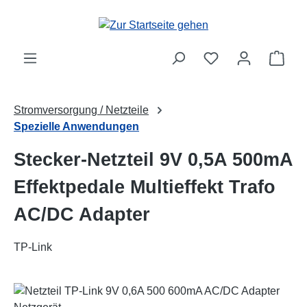
Zum Hauptinhalt springen
Ware
Stromversorgung / Netzteile
Spezielle Anwendungen
Stecker-Netzteil 9V 0,5A 500mA
Effektpedale Multieffekt Trafo
AC/DC Adapter
TP-Link
Bildergalerie überspringen