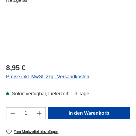
Regulärer Preis:
8,95 €
Preise inkl. MwSt. zzgl. Versandkosten
Sofort verfügbar, Lieferzeit: 1-3 Tage
Produkt Anzahl: Gib den gewünschten Wert e
In den Warenkorb
Zum Merkzettel hinzufügen