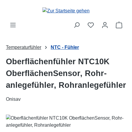
Zum Hauptinhalt springen
Ware
Temperaturfühler
NTC - Fühler
Oberflächenfühler NTC10K
OberflächenSensor, Rohr-
anlegefühler, Rohranlegefühler
Onisav
Bildergalerie überspringen