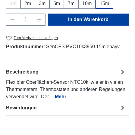
1m
2m
3m
5m
7m
10m
15m
(Diese Option ist zurzeit nicht verfügbar.)
Produkt Anzahl: Gib den gewünschten Wert e
In den Warenkorb
Zum Merkzettel hinzufügen
Produktnummer:
SenOFS.PVC10k3950.15m.ebayv
Beschreibung
Flexibler Oberflächen-Sensor NTC10k; wie er in vielen
Thermometern, Thermostaten und anderen Regelungen
verwendet wird. Der…
Mehr
Bewertungen