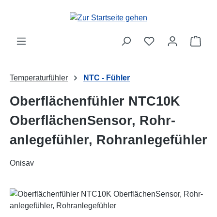
Zum Hauptinhalt springen
Ware
Temperaturfühler
NTC - Fühler
Oberflächenfühler NTC10K
OberflächenSensor, Rohr-
anlegefühler, Rohranlegefühler
Onisav
Bildergalerie überspringen