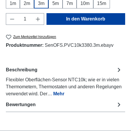
1m
2m
3m
5m
7m
10m
15m
Produkt Anzahl: Gib den gewünschten Wert e
In den Warenkorb
Zum Merkzettel hinzufügen
Produktnummer:
SenOFS.PVC10k3380.3m.ebayv
Beschreibung
Flexibler Oberflächen-Sensor NTC10k; wie er in vielen
Thermometern, Thermostaten und anderen Regelungen
verwendet wird. Der…
Mehr
Bewertungen