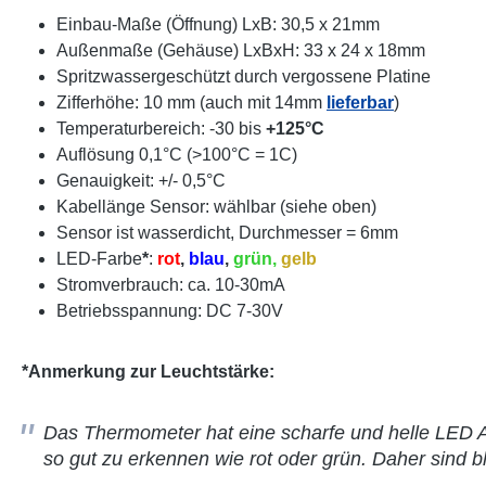
Einbau-Maße (Öffnung) LxB: 30,5 x 21mm
Außenmaße (Gehäuse) LxBxH: 33 x 24 x 18mm
Spritzwassergeschützt durch vergossene Platine
Zifferhöhe: 10 mm (auch mit 14mm
lieferbar
)
Temperaturbereich: -30 bis
+125°C
Auflösung 0,1°C (>100°C = 1C)
Genauigkeit: +/- 0,5°C
Kabellänge Sensor: wählbar (siehe oben)
Sensor ist wasserdicht, Durchmesser = 6mm
LED-Farbe
*
:
rot
,
blau
,
grün,
gelb
Stromverbrauch: ca. 10-30mA
Betriebsspannung: DC 7-30V
*Anmerkung zur Leuchtstärke:
Das Thermometer hat eine scharfe und helle LED An
so gut zu erkennen wie rot oder grün. Daher sind 