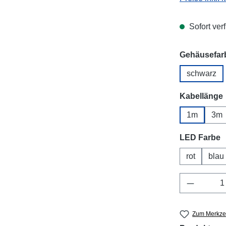
Sofort verf
Gehäusefar
schwarz
Kabellänge
1m
3m
a
LED Farbe
rot
blau
Produkt 
Zum Merkzet