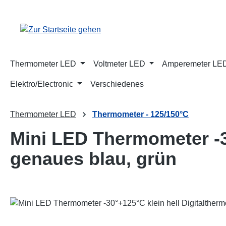
m Hauptinhalt springen
Zur Suche springen
Zur Hauptnavigation springen
Thermometer LED
Voltmeter LED
Amperemeter LE
Elektro/Electronic
Verschiedenes
Thermometer LED
Thermometer - 125/150°C
Mini LED Thermometer -3
genaues blau, grün
Bildergalerie überspringen