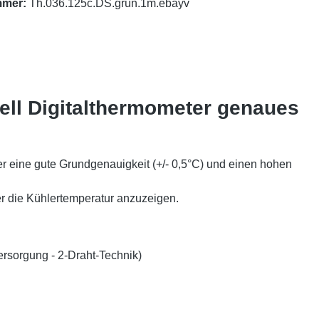
mmer:
Th.036.125c.DS.grün.1m.ebayv
ell Digitalthermometer genaues
 eine gute Grundgenauigkeit (+/- 0,5°C) und einen hohen
r die Kühlertemperatur anzuzeigen.
ersorgung - 2-Draht-Technik)