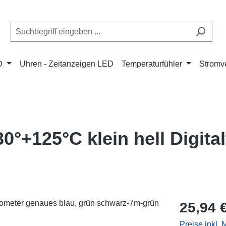
D
Uhren - Zeitanzeigen LED
Temperaturfühler
Stromve
0°+125°C klein hell Digit
Regulärer Pr
25,94 
Preise inkl.