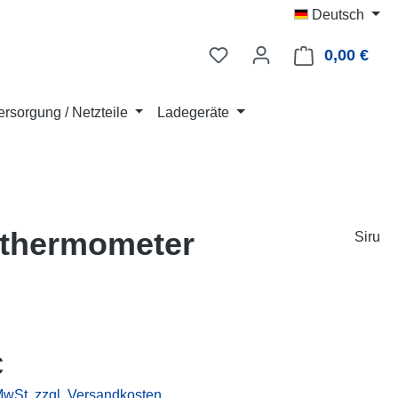
Deutsch
0,00 €
Ware
rsorgung / Netzteile
Ladegeräte
althermometer
Siru
eis:
€
 MwSt. zzgl. Versandkosten