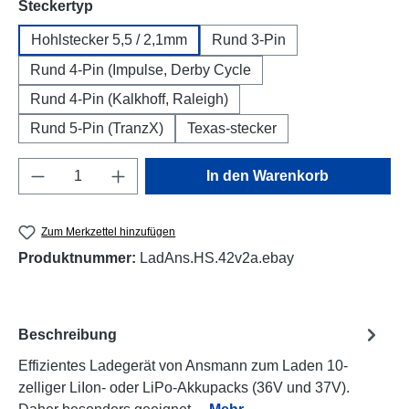
auswählen
Steckertyp
Hohlstecker 5,5 / 2,1mm
Rund 3-Pin
Rund 4-Pin (Impulse, Derby Cycle
Rund 4-Pin (Kalkhoff, Raleigh)
Rund 5-Pin (TranzX)
Texas-stecker
Produkt Anzahl: Gib den gewünschten Wert e
In den Warenkorb
Zum Merkzettel hinzufügen
Produktnummer:
LadAns.HS.42v2a.ebay
Beschreibung
Effizientes Ladegerät von Ansmann zum Laden 10-
zelliger LiIon- oder LiPo-Akkupacks (36V und 37V).