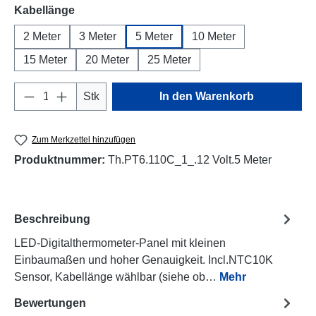
auswählen
Kabellänge
2 Meter
3 Meter
5 Meter
10 Meter
15 Meter
20 Meter
25 Meter
Produkt Anzahl: Gib den gewünschten Wert e
Stk
In den Warenkorb
Zum Merkzettel hinzufügen
Produktnummer:
Th.PT6.110C_1_.12 Volt.5 Meter
Beschreibung
LED-Digitalthermometer-Panel mit kleinen
Einbaumaßen und hoher Genauigkeit. Incl.NTC10K
Sensor, Kabellänge wählbar (siehe ob…
Mehr
Bewertungen