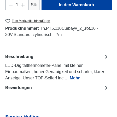
Produkt Anzahl: Gib den gewünschten Wert e
Stk
In den Warenkorb
Zum Merkzettel hinzufügen
Produktnummer:
Th.PT5.110C.ebayv_2_.rot.16 -
30V.Standard, zylindrisch - 7m
Beschreibung
LED-Digitalthermometer-Panel mit kleinen
Einbaumaßen, hoher Genauigkeit und scharfer, klarer
Anzeige. Unser TOP-Seller! Incl…
Mehr
Bewertungen
Service-Hotline