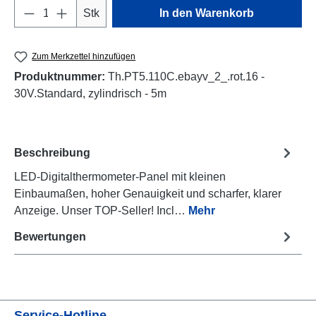
Produkt Anzahl: Gib den gewünschten Wert e
Stk
In den Warenkorb
Zum Merkzettel hinzufügen
Produktnummer:
Th.PT5.110C.ebayv_2_.rot.16 -
30V.Standard, zylindrisch - 5m
Beschreibung
LED-Digitalthermometer-Panel mit kleinen
Einbaumaßen, hoher Genauigkeit und scharfer, klarer
Anzeige. Unser TOP-Seller! Incl…
Mehr
Bewertungen
Service-Hotline