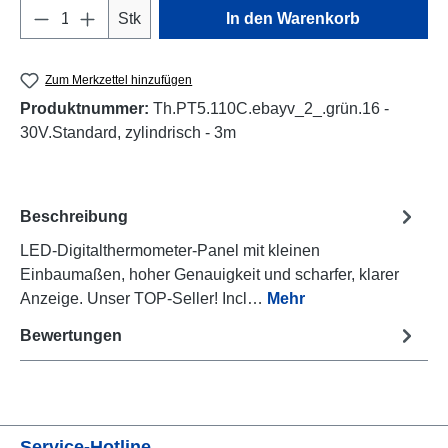
Produkt Anzahl: Gib den gewünschten Wert e
Stk
In den Warenkorb
Zum Merkzettel hinzufügen
Produktnummer:
Th.PT5.110C.ebayv_2_.grün.16 -
30V.Standard, zylindrisch - 3m
Beschreibung
LED-Digitalthermometer-Panel mit kleinen
Einbaumaßen, hoher Genauigkeit und scharfer, klarer
Anzeige. Unser TOP-Seller! Incl…
Mehr
Bewertungen
Service-Hotline