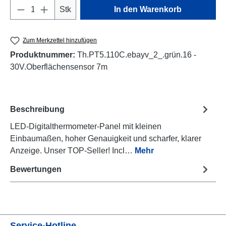
Produkt Anzahl: Gib den gewünschten Wert e
Stk
In den Warenkorb
Zum Merkzettel hinzufügen
Produktnummer:
Th.PT5.110C.ebayv_2_.grün.16 -
30V.Oberflächensensor 7m
Beschreibung
LED-Digitalthermometer-Panel mit kleinen
Einbaumaßen, hoher Genauigkeit und scharfer, klarer
Anzeige. Unser TOP-Seller! Incl…
Mehr
Bewertungen
Service-Hotline