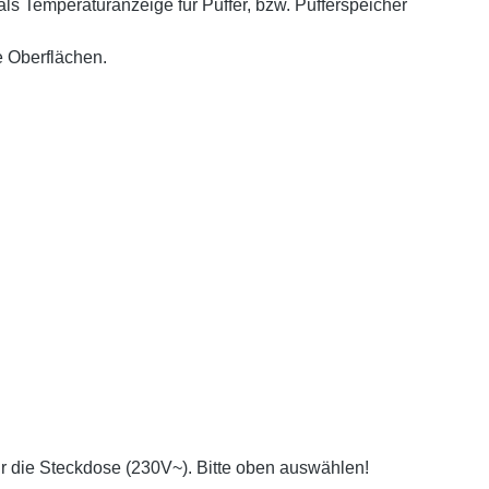
ls Temperaturanzeige für Puffer, bzw. Pufferspeicher
e Oberflächen.
ür die Steckdose (230V~). Bitte oben auswählen!