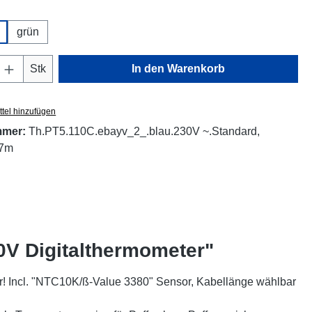
uswählen
grün
Anzahl: Gib den gewünschten Wert ein oder
Stk
In den Warenkorb
tel hinzufügen
mmer:
Th.PT5.110C.ebayv_2_.blau.230V ~.Standard,
 7m
0V Digitalthermometer"
r! Incl. "NTC10K/ß-Value 3380" Sensor, Kabellänge wählbar