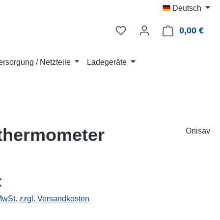
Deutsch
0,00 €
Ware
rsorgung / Netzteile
Ladegeräte
lthermometer
Onisav
eis:
€
 MwSt. zzgl. Versandkosten