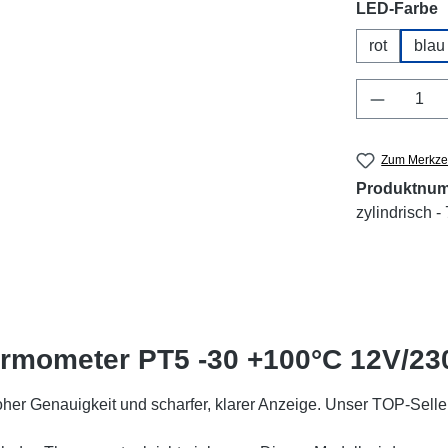
a
LED-Farbe
rot
blau
Produkt 
Zum Merkzet
Produktnu
zylindrisch -
rmometer PT5 -30 +100°C 12V/23
er Genauigkeit und scharfer, klarer Anzeige. Unser TOP-Selle
.