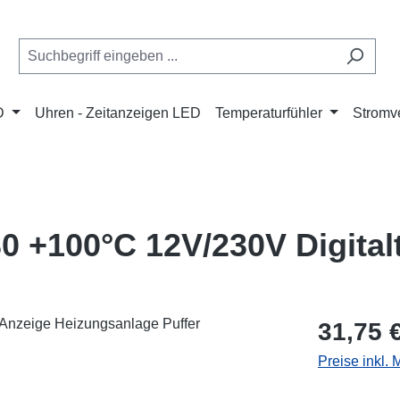
D
Uhren - Zeitanzeigen LED
Temperaturfühler
Stromve
0 +100°C 12V/230V Digita
Regulärer Pr
31,75 
Preise inkl.