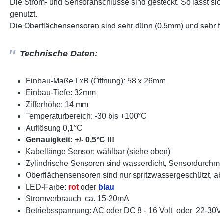
Die Strom- und Sensoranschlüsse sind gesteckt. So lässt si
genutzt.
Die Oberflächensensoren sind sehr dünn (0,5mm) und sehr fl
Technische Daten:
Einbau-Maße LxB (Öffnung): 58 x 26mm
Einbau-Tiefe: 32mm
Zifferhöhe: 14 mm
Temperaturbereich: -30 bis +100°C
Auflösung 0,1°C
Genauigkeit:
+/- 0,5°C !!!
Kabellänge Sensor: wählbar (siehe oben)
Zylindrische Sensoren sind wasserdicht, Sensordurch
Oberflächensensoren sind nur spritzwassergeschützt, ab
LED-Farbe:
rot
oder
blau
Stromverbrauch: ca. 15-20mA
Betriebsspannung: AC oder DC 8 - 16 Volt oder 22-30V 