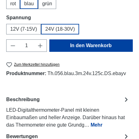
rot
blau
grün
auswählen
Spannung
12V (7-15V)
24V (18-30V)
Produkt Anzahl: Gib den gewünschten Wert e
In den Warenkorb
Zum Merkzettel hinzufügen
Produktnummer:
Th.056.blau.3m.24v.125c.DS.ebayv
Beschreibung
LED-Digitalthermometer-Panel mit kleinen
Einbaumaßen und heller Anzeige. Darüber hinaus hat
das Thermometer eine gute Grundg…
Mehr
Bewertungen