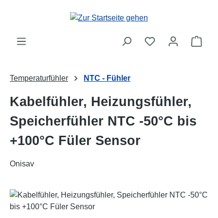
Zum Hauptinhalt springen
Ware
Temperaturfühler
NTC - Fühler
Kabelfühler, Heizungsfühler,
Speicherfühler NTC -50°C bis
+100°C Füler Sensor
Onisav
Bildergalerie überspringen