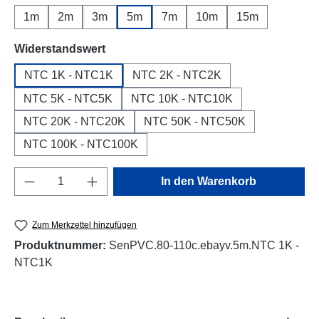
1m
2m
3m
5m
7m
10m
15m
auswählen
Widerstandswert
NTC 1K - NTC1K
NTC 2K - NTC2K
NTC 5K - NTC5K
NTC 10K - NTC10K
NTC 20K - NTC20K
NTC 50K - NTC50K
NTC 100K - NTC100K
Produkt Anzahl: Gib den gewünschten Wert e
In den Warenkorb
Zum Merkzettel hinzufügen
Produktnummer:
SenPVC.80-110c.ebayv.5m.NTC 1K -
NTC1K