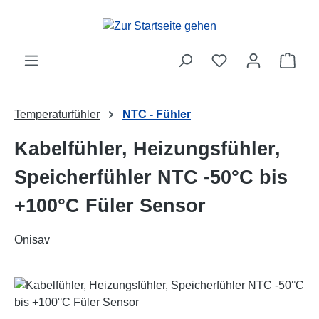
Zum Hauptinhalt springen
Ware
Temperaturfühler
NTC - Fühler
Kabelfühler, Heizungsfühler,
Speicherfühler NTC -50°C bis
+100°C Füler Sensor
Onisav
Bildergalerie überspringen