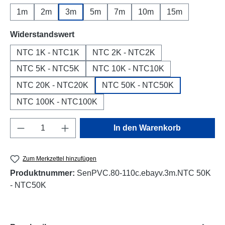
1m
2m
3m
5m
7m
10m
15m
auswählen
Widerstandswert
NTC 1K - NTC1K
NTC 2K - NTC2K
NTC 5K - NTC5K
NTC 10K - NTC10K
NTC 20K - NTC20K
NTC 50K - NTC50K
NTC 100K - NTC100K
Produkt Anzahl: Gib den gewünschten Wert e
In den Warenkorb
Zum Merkzettel hinzufügen
Produktnummer:
SenPVC.80-110c.ebayv.3m.NTC 50K
- NTC50K