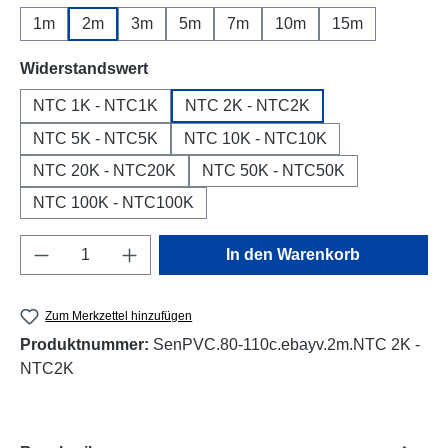
1m
2m
3m
5m
7m
10m
15m
auswählen
Widerstandswert
NTC 1K - NTC1K
NTC 2K - NTC2K
NTC 5K - NTC5K
NTC 10K - NTC10K
NTC 20K - NTC20K
NTC 50K - NTC50K
NTC 100K - NTC100K
Produkt Anzahl: Gib den gewünschten Wert e
In den Warenkorb
Zum Merkzettel hinzufügen
Produktnummer:
SenPVC.80-110c.ebayv.2m.NTC 2K -
NTC2K