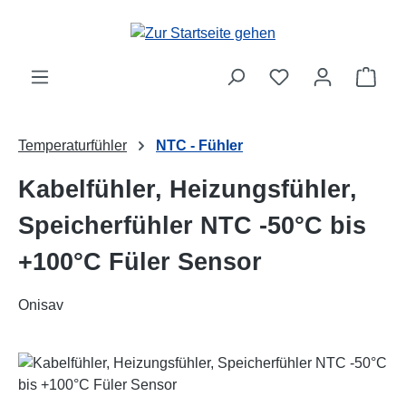
Zum Hauptinhalt springen
Ware
Temperaturfühler
NTC - Fühler
Kabelfühler, Heizungsfühler,
Speicherfühler NTC -50°C bis
+100°C Füler Sensor
Onisav
Bildergalerie überspringen