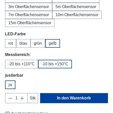
3m Oberflächensensor
5m Oberflächensensor
7m Oberflächensensor
10m Oberflächensensor
15m Oberflächensensor
auswählen
LED-Farbe
rot
blau
grün
gelb
auswählen
Messbereich:
-20 bis +110°C
-10 bis +150°C
auswählen
justierbar
ja
Produkt Anzahl: Gib den gewünschten Wert e
Stk
In den Warenkorb