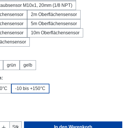
raubsensor M10x1, 20mm (1/8 NPT)
ächensensor
2m Oberflächensensor
ächensensor
5m Oberflächensensor
ächensensor
10m Oberflächensensor
lächensensor
uswählen
grün
gelb
auswählen
h:
10°C
-10 bis +150°C
swählen
Anzahl: Gib den gewünschten Wert ein oder
Stk
In den Warenkorb