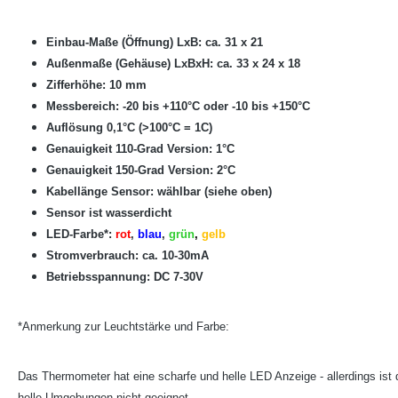
Einbau-Maße (Öffnung) LxB: ca. 31 x 21
Außenmaße (Gehäuse) LxBxH: ca. 33 x 24 x 18
Zifferhöhe: 10 mm
Messbereich: -20 bis +110°C oder -10 bis
+150°C
Auflösung 0,1°C (>100°C = 1C)
Genauigkeit 110-Grad Version: 1°C
Genauigkeit
150
-Grad Version: 2°C
Kabellänge Sensor: wählbar (siehe oben)
Sensor ist wasserdicht
LED-Farbe
*
:
rot
,
blau
,
grün
,
gelb
Stromverbrauch: ca. 10-30mA
Betriebsspannung: DC 7-30V
*Anmerkung zur Leuchtstärke und Farbe:
Das Thermometer hat eine scharfe und helle LED Anzeige - allerdings ist 
helle Umgebungen nicht geeignet.