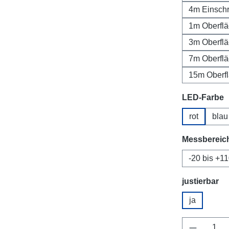
4m Einsch
1m Oberfl
3m Oberfl
7m Oberfl
15m Oberf
a
LED-Farbe
rot
blau
Messbereic
-20 bis +1
au
justierbar
ja
Produkt 