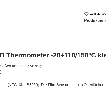
Zum Merkzet
Produktnu
ED Thermometer -20+110/150°C kl
umaßen und heller Anzeige.
).
ht (NTC10K - B3950). Die Film-Sensoren, auch Oberflächen-Se