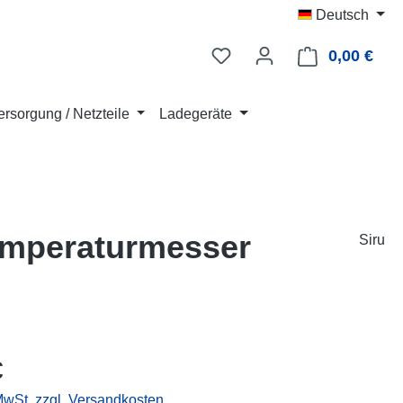
Deutsch
0,00 €
Ware
rsorgung / Netzteile
Ladegeräte
Temperaturmesser
Siru
eis:
€
 MwSt. zzgl. Versandkosten