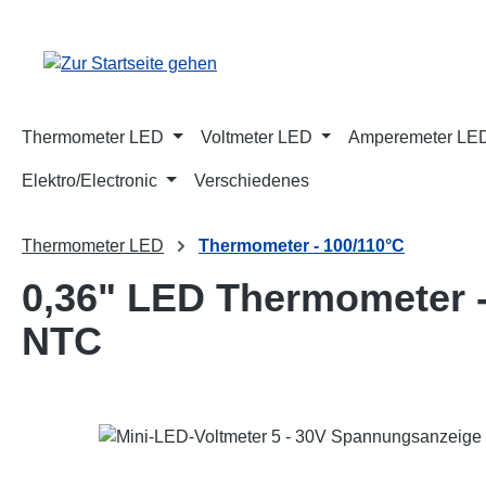
m Hauptinhalt springen
Zur Suche springen
Zur Hauptnavigation springen
Thermometer LED
Voltmeter LED
Amperemeter LE
Elektro/Electronic
Verschiedenes
Thermometer LED
Thermometer - 100/110°C
0,36" LED Thermometer -
NTC
Bildergalerie überspringen