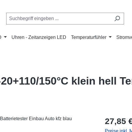
D
Uhren - Zeitanzeigen LED
Temperaturfühler
Stromve
20+110/150°C klein hell 
Regulärer Pr
27,85 
Preise inkl.