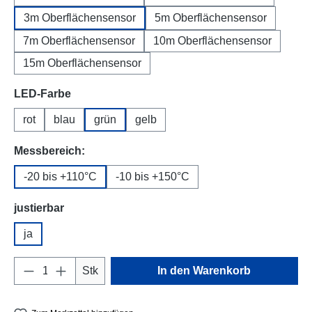
3m Oberflächensensor
5m Oberflächensensor
7m Oberflächensensor
10m Oberflächensensor
15m Oberflächensensor
auswählen
LED-Farbe
rot
blau
grün
gelb
auswählen
Messbereich:
-20 bis +110°C
-10 bis +150°C
auswählen
justierbar
ja
Produkt Anzahl: Gib den gewünschten Wert e
Stk
In den Warenkorb