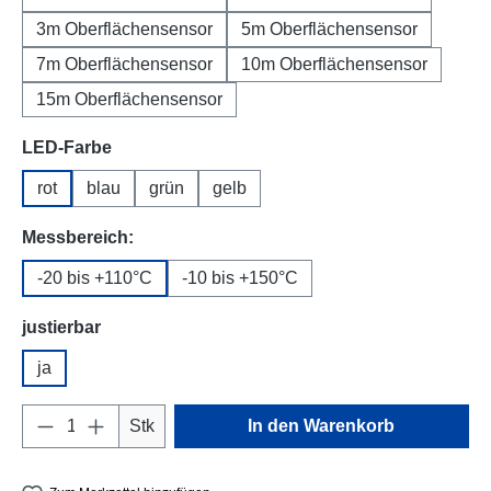
3m Oberflächensensor
5m Oberflächensensor
7m Oberflächensensor
10m Oberflächensensor
15m Oberflächensensor
auswählen
LED-Farbe
rot
blau
grün
gelb
auswählen
Messbereich:
-20 bis +110°C
-10 bis +150°C
auswählen
justierbar
ja
Produkt Anzahl: Gib den gewünschten Wert e
Stk
In den Warenkorb