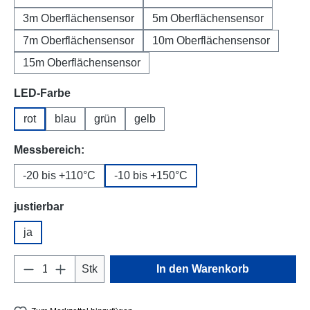
3m Oberflächensensor
5m Oberflächensensor
7m Oberflächensensor
10m Oberflächensensor
15m Oberflächensensor
auswählen
LED-Farbe
rot
blau
grün
gelb
auswählen
Messbereich:
-20 bis +110°C
-10 bis +150°C
auswählen
justierbar
ja
Produkt Anzahl: Gib den gewünschten Wert e
Stk
In den Warenkorb