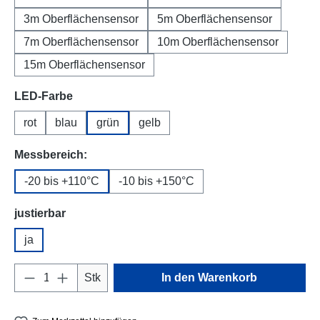
3m Oberflächensensor
5m Oberflächensensor
7m Oberflächensensor
10m Oberflächensensor
15m Oberflächensensor
auswählen
LED-Farbe
rot
blau
grün
gelb
auswählen
Messbereich:
-20 bis +110°C
-10 bis +150°C
auswählen
justierbar
ja
Produkt Anzahl: Gib den gewünschten Wert e
Stk
In den Warenkorb