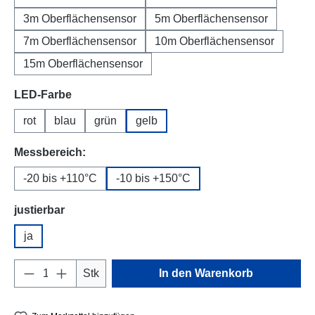
3m Oberflächensensor
5m Oberflächensensor
7m Oberflächensensor
10m Oberflächensensor
15m Oberflächensensor
auswählen
LED-Farbe
rot
blau
grün
gelb
auswählen
Messbereich:
-20 bis +110°C
-10 bis +150°C
auswählen
justierbar
ja
Produkt Anzahl: Gib den gewünschten Wert e
Stk
In den Warenkorb