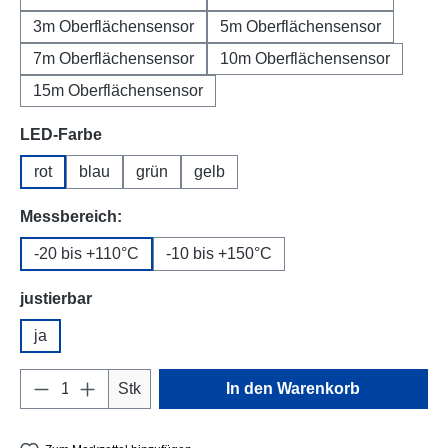
3m Oberflächensensor
5m Oberflächensensor
7m Oberflächensensor
10m Oberflächensensor
15m Oberflächensensor
auswählen
LED-Farbe
rot
blau
grün
gelb
auswählen
Messbereich:
-20 bis +110°C
-10 bis +150°C
auswählen
justierbar
ja
Produkt Anzahl: Gib den gewünschten Wert e
Stk
In den Warenkorb