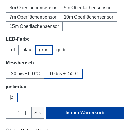
3m Oberflächensensor
5m Oberflächensensor
7m Oberflächensensor
10m Oberflächensensor
15m Oberflächensensor
auswählen
LED-Farbe
rot
blau
grün
gelb
auswählen
Messbereich:
-20 bis +110°C
-10 bis +150°C
auswählen
justierbar
ja
Produkt Anzahl: Gib den gewünschten Wert e
Stk
In den Warenkorb