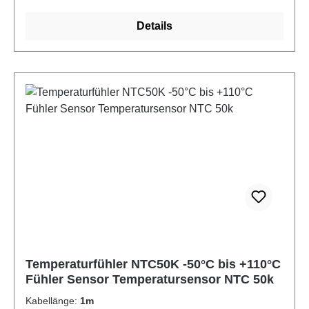
24 AWG 80°C Kabellänge wählbar
Details
Bild_nicht_geladen_Entweder_Adresse_falsch_ode
r_nicht_existent Kennlinie des NTC 10K Sensors
Temperatur in °C -40 -30 -20 -10 0 10 20 25 30 40 50
60 70 80 90 100 110 Widerstand in KOhm 335,67
176,68 96,79 55,30 32,65 19,90 12,49 10,00 8,06
5,32 3,60 2,49 1,75 1,26 0,92 0,68 0,51
Temperaturfühler NTC50K -50°C bis +110°C
Fühler Sensor Temperatursensor NTC 50k
Kabellänge:
1m