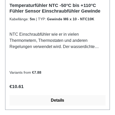
Temperaturfühler NTC -50°C bis +110°C
Fühler Sensor Einschraubfühler Gewinde
Kabellänge:
5m
|
TYP:
Gewinde M6 x 10 - NTC10K
NTC Einschraubfühler wie er in vielen
Thermometern, Thermostaten und anderen
Regelungen verwendet wird. Der wasserdichte
Edelstahl-Sensor ist mit einem M8 oder M6 Gewinde
ausgestattet. Technische Daten: Temperaturbereich:
-50 bis +110°C komplett wasserdicht Genauigkeit:
1% ß-Value: 3950 Kabellänge wählbar NTC-Wert
Variants from
€7.88
wählbar Werkstoff Fühler: Edelstahl V2A
Einbaulänge: 10 oder 17mm inkl. Gewinde (DIN
Regular price:
€10.61
933)
Bild_nicht_geladen_Entweder_Adresse_falsch_ode
Details
r_nicht_existentKennlinie des NTC 10K Sensors
Temperatur in °C -40 -30 -20 -10 0 10 20 25 30 40 50
60 70 80 90 100 110 Widerstand in KOhm 335,67