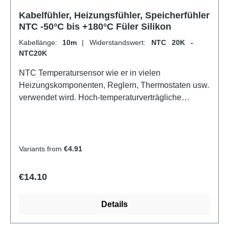
Kabelfühler, Heizungsfühler, Speicherfühler
NTC -50°C bis +180°C Füler Silikon
Kabellänge:
10m
|
Widerstandswert:
NTC 20K -
NTC20K
NTC Temperatursensor wie er in vielen
Heizungskomponenten, Reglern, Thermostaten usw.
verwendet wird. Hoch-temperaturverträgliche
Silikonkabel (bis 180°C). Technische Daten:
Temperaturbereich: -50 bis +180°C
Sensordurchmesser: 5 mm Sensorlänge (Hülse): 25
mm Kabeldurchmesser: 2,5 mm komplett
Variants from
€4.91
wasserdicht Genauigkeit: 1% ß-Value: 3950
Kabellänge: Bitte oben auswählen. NTC-Wert: Bitte
Regular price:
€14.10
oben auswählen.
Bild_nicht_geladen_Entweder_Adresse_falsch_ode
Details
r_nicht_existent Kennlinie des NTC 1K Sensors:
Temperatur in °C -40 -30 -20 -10 0 10 20 25 30 40 50