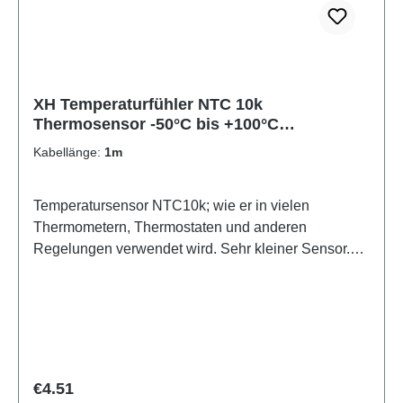
XH Temperaturfühler NTC 10k
Thermosensor -50°C bis +100°C
Temperatursensor NTC10K
Kabellänge:
1m
Temperatursensor NTC10k; wie er in vielen
Thermometern, Thermostaten und anderen
Regelungen verwendet wird. Sehr kleiner Sensor.
(5mm) Daher schnelle Reaktion auf
Temperaturänderungen. Der Temperatursensor hat
einen Widerstand von 10 kOhm bei 25°C.
Technische Daten: Temperaturbereich Sensor: -50
bis +100° Sensordurchmesser: 5mm
Kabeldurchmesser: 3mm komplett wasserdicht
Regular price:
€4.51
Genauigkeit: 1% ß-Value: 3950 Kabelspezifikation: