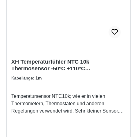
XH Temperaturfühler NTC 10k
Thermosensor -50°C +110°C
Temperatursensor NTC10K
Kabellänge:
1m
Temperatursensor NTC10k; wie er in vielen
Thermometern, Thermostaten und anderen
Regelungen verwendet wird. Sehr kleiner Sensor.
(4mm) Daher schnelle Reaktion auf
Temperaturänderungen. Der Temperatursensor hat
einen Widerstand von 10 kOhm bei 25°C.