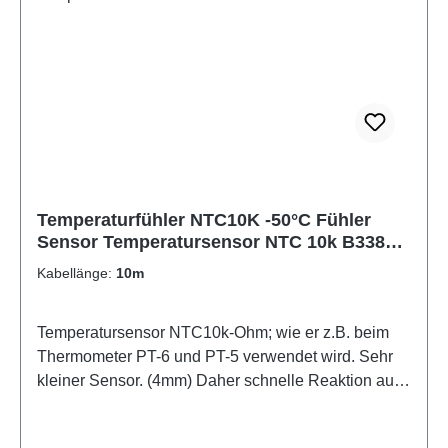
245,8 189 147,1
Temperaturfühler NTC10K -50°C Fühler
Sensor Temperatursensor NTC 10k B3380
ß3380
Kabellänge:
10m
Temperatursensor NTC10k-Ohm; wie er z.B. beim
Thermometer PT-6 und PT-5 verwendet wird. Sehr
kleiner Sensor. (4mm) Daher schnelle Reaktion auf
Temperaturänderungen. Der Temperatursensor hat
einen Widerstand von 10 kOhm bei 25°C.