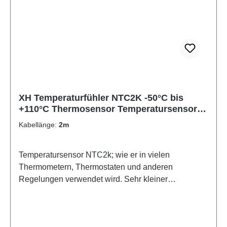
XH Temperaturfühler NTC2K -50°C bis
+110°C Thermosensor Temperatursensor
NTC 2k
Kabellänge:
2m
Temperatursensor NTC2k; wie er in vielen
Thermometern, Thermostaten und anderen
Regelungen verwendet wird. Sehr kleiner
Sensorkopf (5mm). Daher schnelle Reaktion auf
Temperaturänderungen. Der Temperatursensor hat
einen Widerstand von 2 kOhm bei 25°C. Technische