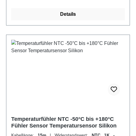
r_nicht_existent Kennlinie des NTC 20K Sensors
Temperatur in °C -50 -40 -30 -20 -10 0 10 20 25 30
Details
40 50 60 70 80 90 100 110 Widerstand in KOhm
1667,5 813,4 415,4 221,3 122,4 70,20 41,56 25,35
20,00 15,89 10,21 6,72 4,52 3,1 2,12 1,54 1,12 0,82
Temperaturfühler NTC -50°C bis +180°C
Fühler Sensor Temperatursensor Silikon
Kabellänge:
15m
|
Widerstandswert:
NTC 1K -