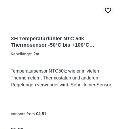
8,32 5,83 4,16 3,01 2,29 1,67 1,27 0,97 0,76
XH Temperaturfühler NTC 50k
Thermosensor -50°C bis +100°C
Temperatursensor NTC50K
Kabellänge:
2m
Temperatursensor NTC50k; wie er in vielen
Thermometern, Thermostaten und anderen
Regelungen verwendet wird. Sehr kleiner Sensor.
(5mm) Daher schnelle Reaktion auf
Temperaturänderungen. Der Temperatursensor hat
einen Widerstand von 50 kOhm bei 25°C.
Technische Daten: Temperaturbereich Sensor: -50
Variants from
€4.51
bis +100° Sensordurchmesser: 5mm
Kabeldurchmesser: 3mm komplett wasserdicht