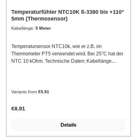
Temperaturfühler NTC10K ß-3380 bis +110°
5mm (Thermosensor)
Kabellänge:
5 Meter
Temperatursensor NTC10k, wie er z.B. im
Thermometer PT5 verwendet wird. Bei 25°C hat der
NTC 10 kOhm. Technische Daten: Kabellänge
wählbar (siehe oben) Sensordurchmesser: 5 mm
rostfreier und wasserdichter Edelstahlsensor
Genauigkeit: 1% Temperaturbereich: -50 bis +110°C
ß-Value bei 25/50: 3380 Kennlinie des NTC 10K
Variants from
€5.91
Sensors B3380: Temperatur in °C -40 -30 -20 -10 0
10 20 25 30 40 50 60 70 80 90 100 110 Widerstand
Regular price:
€8.91
in KOhm 195,65 113,34 68,24 42,50 27,21 17,93
12,08 10,00 8,32 5,83 4,16 3,01 2,29 1,67 1,27 0,97
Details
0,76