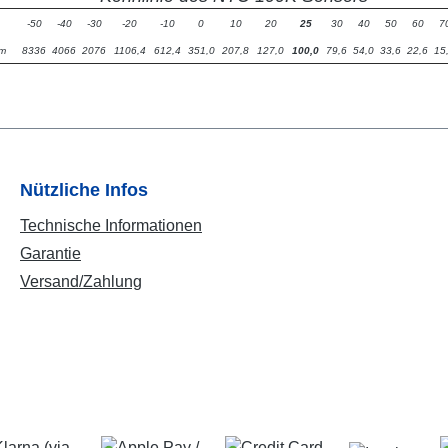
-50
-40
-30
-20
-10
0
10
20
25
30
40
50
60
7
hm
8336
4066
2076
1106,4
612,4
351,0
207,8
127,0
100,0
79,6
54,0
33,6
22,6
15
Nützliche Infos
Technische Informationen
Garantie
Versand/Zahlung