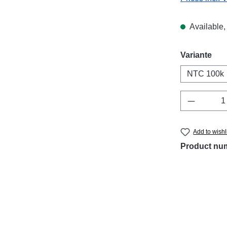
Available, 
Select
Variante
NTC 100k
Product 
Add to wishl
Product nu