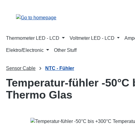
p to main content
Skip to search
Skip to main navigation
Thermometer LED - LCD
Voltmeter LED - LCD
Ampe
Elektro/Electronic
Other Stuff
Sensor Cable
NTC - Fühler
Temperatur-fühler -50°C
Thermo Glas
Skip image gallery