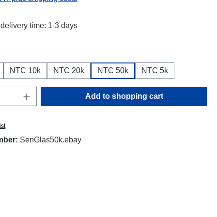
delivery time: 1-3 days
NTC 10k
NTC 20k
NTC 50k
NTC 5k
Quantity: Enter the desired amount or use t
Add to shopping cart
ist
mber:
SenGlas50k.ebay