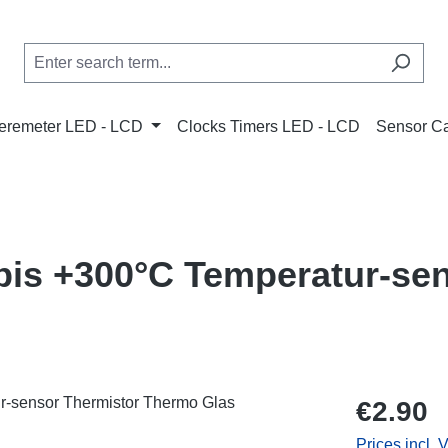
remeter LED - LCD
Clocks Timers LED - LCD
Sensor C
 bis +300°C Temperatur-se
Regular price
€2.90
Prices incl. 