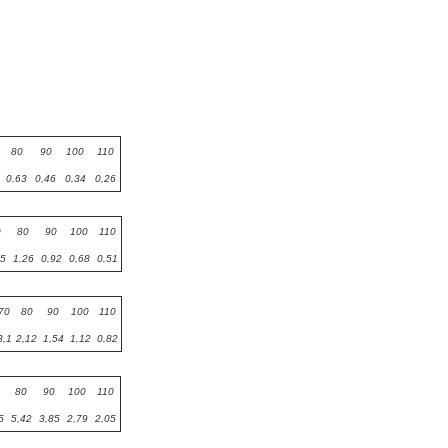
80
90
100
110
0,63
0,46
0,34
0,26
0
80
90
100
110
75
1,26
0,92
0,68
0,51
70
80
90
100
110
3,1
2,12
1,54
1,12
0,82
80
90
100
110
5
5,42
3,85
2,79
2,05