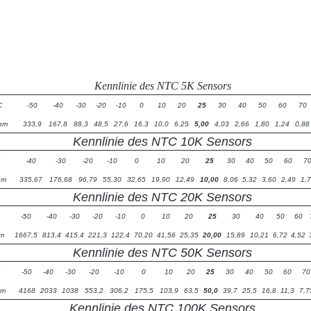
Kennlinie des NTC 5K Sensors
C
-50
-40
-30
-20
-10
0
10
20
25
30
40
50
60
70
Ohm
333,9
167,8
88,3
48,5
27,6
16,3
10,0
6,25
5,00
4,03
2,66
1,80
1,24
0,88
Kennlinie des NTC 10K Sensors
-40
-30
-20
-10
0
10
20
25
30
40
50
60
7
hm
335,67
176,68
96,79
55,30
32,65
19,90
12,49
10,00
8,06
5,32
3,60
2,49
1,
Kennlinie des NTC 20K Sensors
-50
-40
-30
-20
-10
0
10
20
25
30
40
50
60
hm
1667,5
813,4
415,4
221,3
122,4
70,20
41,56
25,35
20,00
15,89
10,21
6,72
4,52
Kennlinie des NTC 50K Sensors
-50
-40
-30
-20
-10
0
10
20
25
30
40
50
60
70
hm
4168
2033
1038
553,2
306,2
175,5
103,9
63,5
50,0
39,7
25,5
16,8
11,3
7,7
Kennlinie des NTC 100K Sensors