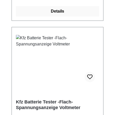
x 39 mm Außenmaße L/B/T: 79 x 42 x 24 mm
Betriebsspannung 5V (galvanische Trennung
Details
nötig*) LED-Farbe: bitte oben auswählen (rot,
blau, grün) incl. Anschlussstecker
*Hinweise: Die Versorgungsspannung darf
keinen Bezug zur Messspannung haben!
(galvanische Trennung nötig) Sonst brennt
die interne Elektronik durch. Daher ist eine
zweite stabilisierte Spannungsversorgung
(5V) nötig! Einen passenden günstigen 5V-
Transformator haben wir im Programm.
Kfz Batterie Tester -Flach-
Spannungsanzeige Voltmeter