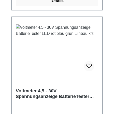
Details
der Kombi-Anzeige. Das dünne schwarze
Kabel der Kombi-Anzeige kommt an Minus
der externen Spannungsquelle! (Max. 30V)
Das dünne rote Kabel der Kombi-Anzeige
kommt an Plus der externen
Spannungsquelle!
Voltmeter 4,5 - 30V
Spannungsanzeige BatterieTester
LED rot blau grün Einbau kfz