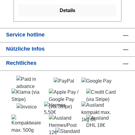
Zifferhöhe: 14 mm Messbereich: 7 - 30V
Details
Auflösung 0,01V Genauigkeit: 0,1 V Einbau-
Maße (Öffnung): 72 x 40 mm Einbau-Tiefe: 24
mm Stromverbrauch: nur 10-20mA LED-
Farbe: rot incl. Anschlusskabel (gesteckt):
Service hotline
20cm 0.56" Digital Volt Meter DC 7-30V
Nützliche Infos
Self-powered (ME-SP038) ME-DV41331
0.56" Digital Volt Meter DC 7-30V Self-
Rechtliches
powered, Integrierter Helligkeitssensor (ME-
SP039) ME-DV41333