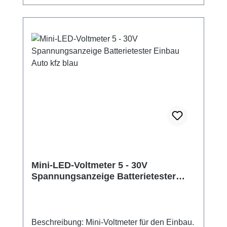
+150°C) Technische Daten: Einbau-Maße
(Öffnung) LxB: 30,5 x 21 Außenmaße
(Gehäuse) LxBxH: 33 x 24 x 18 Ziffernhöhe:
10 mm Messbereich: 5 - 30 V Auflösung 0,1 V
Genauigkeit: 0,1 V Stromverbrauch: ca. 15mA
LED-Farbe: rot auch in: grün, blau, gelb und
weiß lieferbar.
Mini-LED-Voltmeter 5 - 30V
Spannungsanzeige Batterietester
Einbau Auto kfz blau
Beschreibung: Mini-Voltmeter für den Einbau.