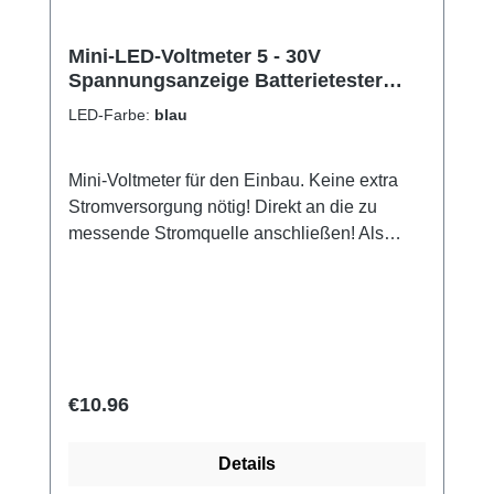
Mini-LED-Voltmeter 5 - 30V
Spannungsanzeige Batterietester
Einbau Auto kfz
LED-Farbe:
blau
Mini-Voltmeter für den Einbau. Keine extra
Stromversorgung nötig! Direkt an die zu
messende Stromquelle anschließen! Als
Batterieanzeige (Bordspannung) für Auto,
Motorrad, Bot, E-Bike, Scooter.... Leicht
abgedunkelte Front, daher gut ablesbar. Jetzt
auch mit "Alarmfunktion" auswählbar, bei
welcher das Display bei Spannungen unter
11,6V anfängt zu blinken. Zu diesem
Regular price:
€10.96
Voltmeter passend (gleiches Design und
gleiche Gehäuseabmessungen) führen wir
Details
auch ein "Mini-Thermometer" (-30°C bis