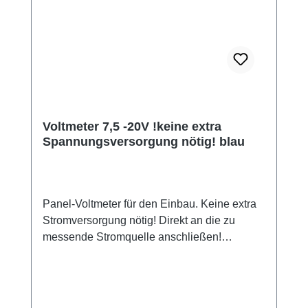
Voltmeter 7,5 -20V !keine extra
Spannungsversorgung nötig! blau
Panel-Voltmeter für den Einbau. Keine extra
Stromversorgung nötig! Direkt an die zu
messende Stromquelle anschließen!
Permanente blaue Hintergrundbeleuchtung!
Sehr scharfes und kontrastreiches Display!
Technische Daten: Zifferhöhe: 20 mm
Messbereich: 7,50 - 19,99V Auflösung 0,01V