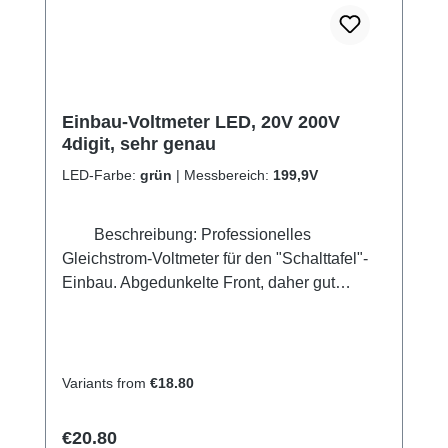
Transformator haben wir im Programm.
Einbau-Voltmeter LED, 20V 200V
4digit, sehr genau
LED-Farbe:
grün
|
Messbereich:
199,9V
Beschreibung: Professionelles
Gleichstrom-Voltmeter für den "Schalttafel"-
Einbau. Abgedunkelte Front, daher gut
ablesbar. Zu diesem Voltmeter passend
(gleiches Gehäuse und gleiche
Abmessungen) führen wir auch Amperemeter.
Technische Daten: Ziffernhöhe: 14 mm
Variants from
€18.80
Messbereich: 0,1 - 199,9VDC Auflösung 0,1
VDC Genauigkeit: 0,3 VDC Einbaumaße: 72
Regular price:
€20.80