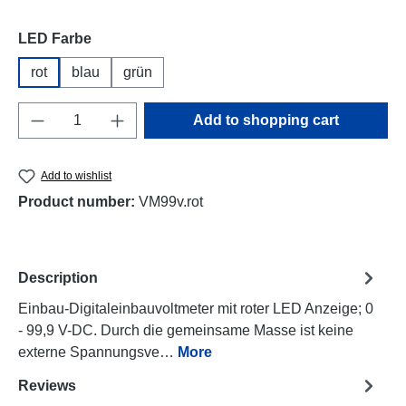
Select
LED Farbe
rot
blau
grün
Product Quantity: Enter the desired amount o
Add to shopping cart
Add to wishlist
Product number:
VM99v.rot
Description
Einbau-Digitaleinbauvoltmeter mit roter LED Anzeige; 0
- 99,9 V-DC. Durch die gemeinsame Masse ist keine
externe Spannungsve…
More
Reviews