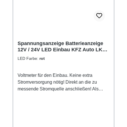
Spannungsanzeige Batterieanzeige
12V / 24V LED Einbau KFZ Auto LKW
Traktor Boot
LED Farbe:
rot
Voltmeter für den Einbau. Keine extra
Stromversorgung nötig! Direkt an die zu
messende Stromquelle anschließen! Als
Batterieanzeige (Bordspannung) für Auto,
Bot, Wohnmobil.... Dieses Voltmeter führen
wir auch mit "4-stelliger Anzeige" (für noch
genauere Messwerte) Technische Daten:
Ziffernhöhe: 14 mm Messbereich: 4,5 - 30V