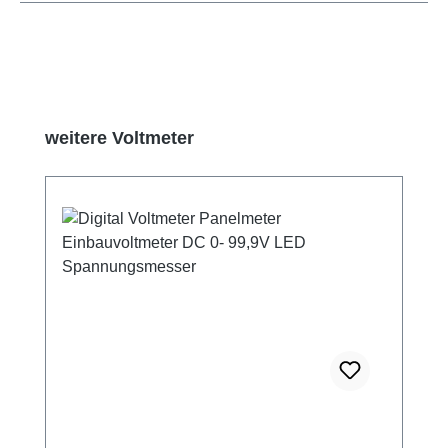
Skip product gallery
weitere Voltmeter