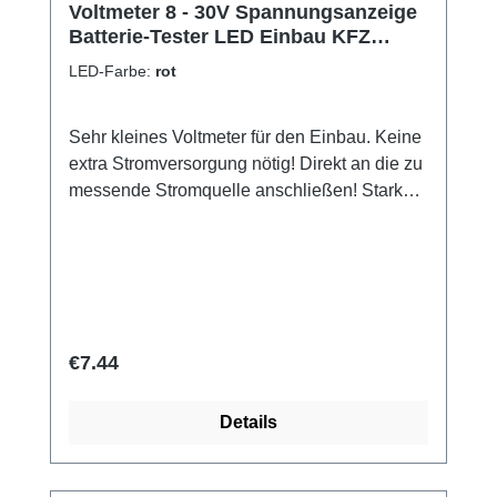
Voltmeter 8 - 30V Spannungsanzeige
Batterie-Tester LED Einbau KFZ
Qualität
LED-Farbe:
rot
Sehr kleines Voltmeter für den Einbau. Keine
extra Stromversorgung nötig! Direkt an die zu
messende Stromquelle anschließen! Stark
abgedunkelte Front, daher bei heller
Umgebung nicht so gut ablesbar. Technische
Daten: Ziffernhöhe: 9mm Messbereich: 8 -
30V Auflösung: 0,1V Genauigkeit: 0,1 V
Einbaumaße: 46 x 23 mm Außenmaße: L/B/T:
50 x 26 x 24 mm Stromverbrauch: nur 10mA
Regular price:
€7.44
LED-Farbe: rot incl. Anschlußkabel: 20cm
Details