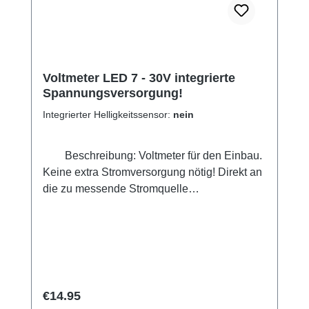
Voltmeter LED 7 - 30V integrierte
Spannungsversorgung!
Integrierter Helligkeitssensor:
nein
Beschreibung: Voltmeter für den Einbau.
Keine extra Stromversorgung nötig! Direkt an
die zu messende Stromquelle
anschließen! Daher sehr einfache
Installation. Z.B. zum Überwachen der Bord-
und Batteriespannung bei Autos, Boten....
Leicht abgedunkelte Front, daher gut
ablesbar. Auch mit automatischer
Helligkeitsanpassung der LEDs erhältlich.
Regular price:
€14.95
(oben auswählbar) Technische Daten: