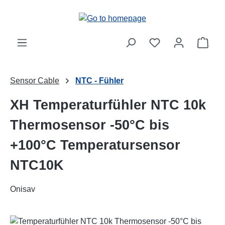
Skip to main content
Shop
Sensor Cable
NTC - Fühler
XH Temperaturfühler NTC 10k
Thermosensor -50°C bis
+100°C Temperatursensor
NTC10K
Onisav
Skip image gallery