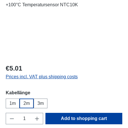
Regular price:
€5.01
Prices incl. VAT plus shipping costs
Select
Kabellänge
1m
2m
3m
Product Quantity: Enter the desired amount o
Add to shopping cart