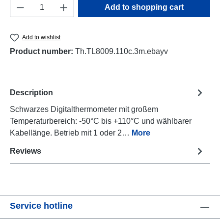
Product Quantity: Enter the desired amount o
Add to shopping cart
Add to wishlist
Product number:
Th.TL8009.110c.3m.ebayv
Description
Schwarzes Digitalthermometer mit großem
Temperaturbereich: -50°C bis +110°C und wählbarer
Kabellänge. Betrieb mit 1 oder 2…
More
Reviews
Service hotline