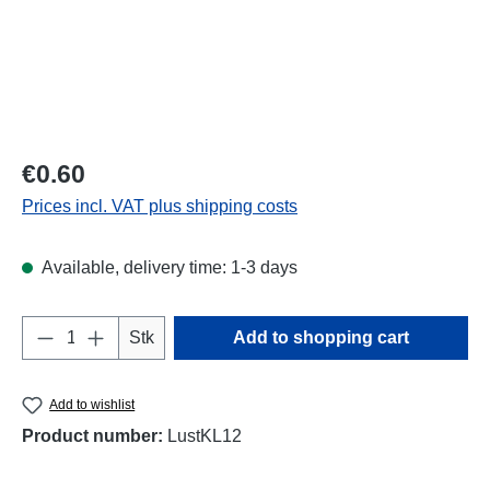
Regular price:
€0.60
Prices incl. VAT plus shipping costs
Available, delivery time: 1-3 days
Product Quantity: Enter the desired amount o
Stk
Add to shopping cart
Add to wishlist
Product number:
LustKL12