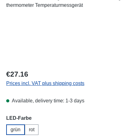
Regular price:
€27.16
Prices incl. VAT plus shipping costs
Available, delivery time: 1-3 days
Select
LED-Farbe
grün
rot