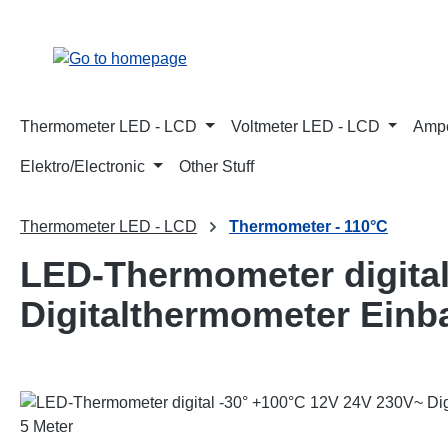
p to main content
Skip to search
Skip to main navigation
Thermometer LED - LCD
Voltmeter LED - LCD
Ampe
Elektro/Electronic
Other Stuff
Thermometer LED - LCD
Thermometer - 110°C
LED-Thermometer digital
Digitalthermometer Ein
Skip image gallery