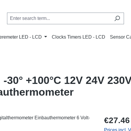
remeter LED - LCD
Clocks Timers LED - LCD
Sensor C
 -30° +100°C 12V 24V 230
bauthermometer
Regular price
€27.46
Prices incl. 