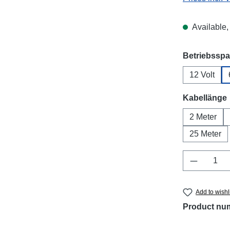
Available, 
Select
Betriebssp
12 Volt
Select
Kabellänge
2 Meter
25 Meter
Product 
Add to wishl
Product nu