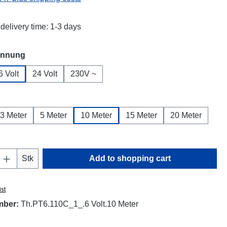
delivery time: 1-3 days
annung
6 Volt
24 Volt
230V ~
3 Meter
5 Meter
10 Meter
15 Meter
20 Meter
Quantity: Enter the desired amount or use t
Stk
Add to shopping cart
ist
mber:
Th.PT6.110C_1_.6 Volt.10 Meter