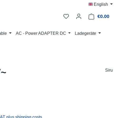
English
€0.00
Shop
able
AC - Power ADAPTER DC
Ladegeräte
V~
Siru
:
VAT plus shipping costs