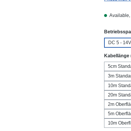
Available, 
Select
Betriebssp
DC 5 - 14
Select
Kabellänge 
5cm Stand
3m Standa
10m Stand
20m Stand
2m Oberfl
5m Oberfl
10m Oberf