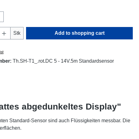
Quantity: Enter the desired amount or use t
Stk
Add to shopping cart
ist
mber:
Th.SH-T1_.rot.DC 5 - 14V.5m Standardsensor
attes abgedunkeltes Display"
ten Standard-Sensor sind auch Flüssigkeiten messbar. Die
erflächen.