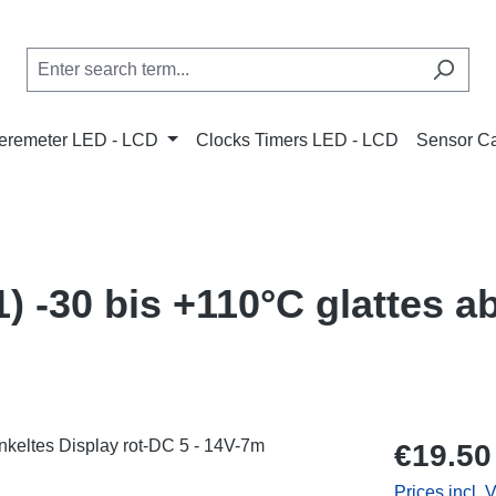
remeter LED - LCD
Clocks Timers LED - LCD
Sensor C
 -30 bis +110°C glattes a
Regular price
€19.50
Prices incl. 