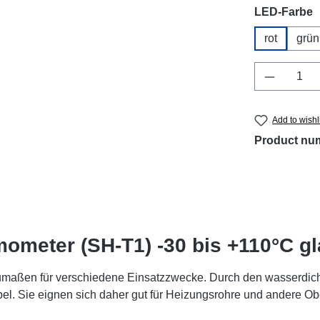
Select
LED-Farbe
rot
grün
Product 
Add to wishl
Product nu
ometer (SH-T1) -30 bis +110°C gl
umaßen für verschiedene Einsatzzwecke. Durch den wasserdich
el. Sie eignen sich daher gut für Heizungsrohre und andere Ob