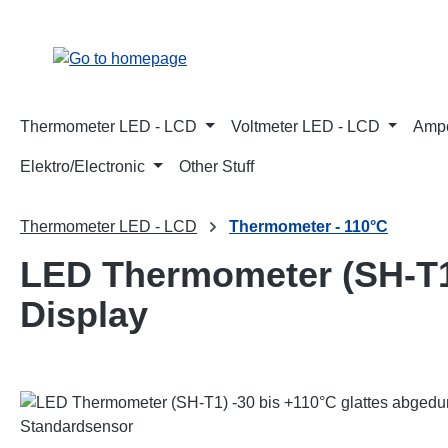
p to main content
Skip to search
Skip to main navigation
Thermometer LED - LCD
Voltmeter LED - LCD
Ampe
Elektro/Electronic
Other Stuff
Thermometer LED - LCD
Thermometer - 110°C
LED Thermometer (SH-T1)
Display
Skip image gallery