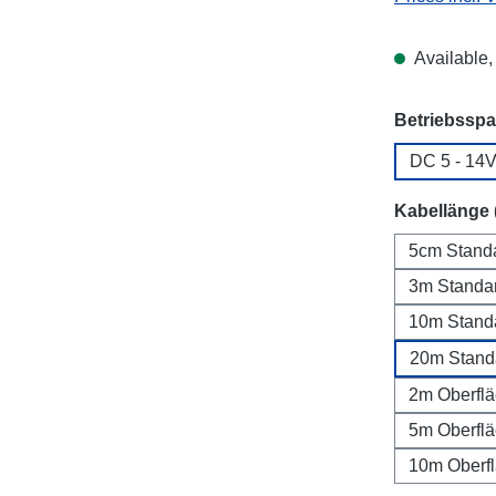
Available, 
Select
Betriebssp
DC 5 - 14
Select
Kabellänge 
5cm Stand
3m Standa
10m Stand
20m Stand
2m Oberfl
5m Oberfl
10m Oberf