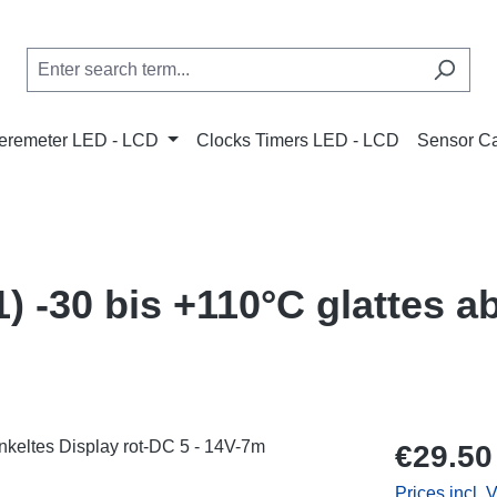
remeter LED - LCD
Clocks Timers LED - LCD
Sensor C
 -30 bis +110°C glattes a
Regular price
€29.50
Prices incl. 