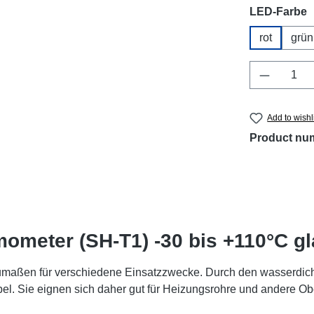
Select
LED-Farbe
rot
grün
Product 
Add to wishl
Product nu
ometer (SH-T1) -30 bis +110°C gl
umaßen für verschiedene Einsatzzwecke. Durch den wasserdich
el. Sie eignen sich daher gut für Heizungsrohre und andere Ob