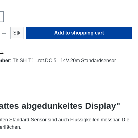
Quantity: Enter the desired amount or use t
Stk
Add to shopping cart
ist
mber:
Th.SH-T1_.rot.DC 5 - 14V.20m Standardsensor
attes abgedunkeltes Display"
ten Standard-Sensor sind auch Flüssigkeiten messbar. Die
erflächen.