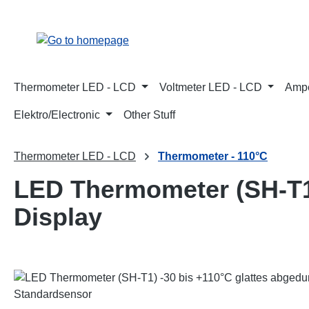
p to main content
Skip to search
Skip to main navigation
Thermometer LED - LCD
Voltmeter LED - LCD
Ampe
Elektro/Electronic
Other Stuff
Thermometer LED - LCD
Thermometer - 110°C
LED Thermometer (SH-T1)
Display
Skip image gallery