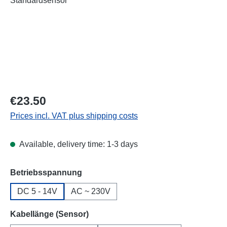
Regular price:
€23.50
Prices incl. VAT plus shipping costs
Available, delivery time: 1-3 days
Select
Betriebsspannung
DC 5 - 14V
AC ~ 230V
Select
Kabellänge (Sensor)