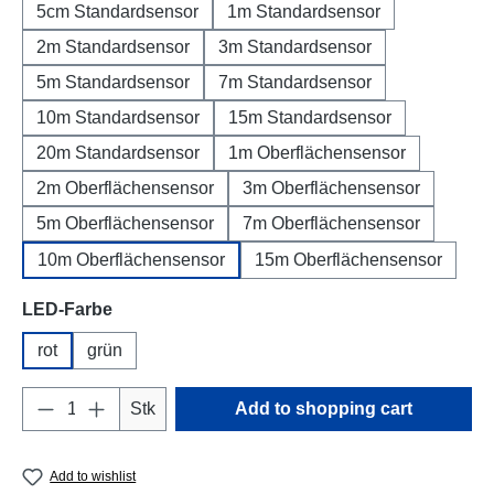
5cm Standardsensor
1m Standardsensor
2m Standardsensor
3m Standardsensor
5m Standardsensor
7m Standardsensor
10m Standardsensor
15m Standardsensor
20m Standardsensor
1m Oberflächensensor
2m Oberflächensensor
3m Oberflächensensor
5m Oberflächensensor
7m Oberflächensensor
10m Oberflächensensor
15m Oberflächensensor
Select
LED-Farbe
rot
grün
Product Quantity: Enter the desired amount o
Stk
Add to shopping cart
Add to wishlist