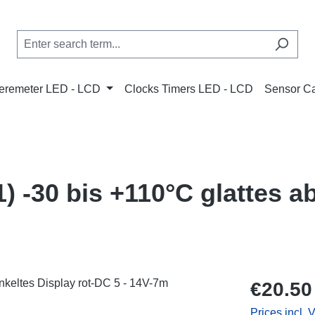
remeter LED - LCD
Clocks Timers LED - LCD
Sensor C
 -30 bis +110°C glattes a
Regular price
€20.50
Prices incl. 