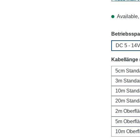
Available, 
Select
Betriebssp
DC 5 - 14
Select
Kabellänge 
5cm Stand
3m Standa
10m Stand
20m Stand
2m Oberfl
5m Oberfl
10m Oberf