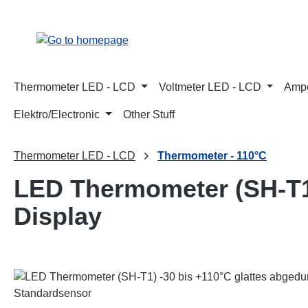
p to main content
Skip to search
Skip to main navigation
Thermometer LED - LCD
Voltmeter LED - LCD
Ampe
Elektro/Electronic
Other Stuff
Thermometer LED - LCD
Thermometer - 110°C
LED Thermometer (SH-T1)
Display
Skip image gallery