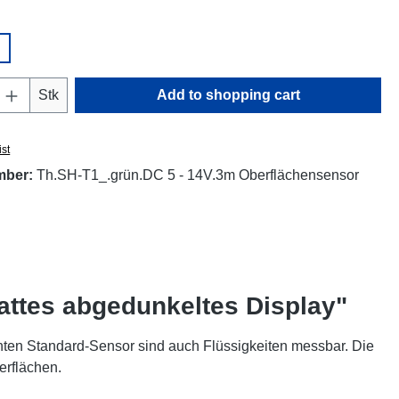
Quantity: Enter the desired amount or use t
Stk
Add to shopping cart
ist
mber:
Th.SH-T1_.grün.DC 5 - 14V.3m Oberflächensensor
attes abgedunkeltes Display"
ten Standard-Sensor sind auch Flüssigkeiten messbar. Die
erflächen.