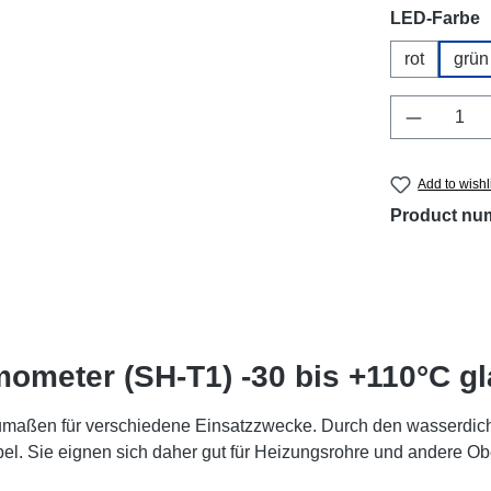
Select
LED-Farbe
rot
grün
Product 
Add to wishl
Product nu
ometer (SH-T1) -30 bis +110°C gl
umaßen für verschiedene Einsatzzwecke. Durch den wasserdich
el. Sie eignen sich daher gut für Heizungsrohre und andere Ob