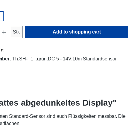
Quantity: Enter the desired amount or use t
Stk
Add to shopping cart
ist
mber:
Th.SH-T1_.grün.DC 5 - 14V.10m Standardsensor
attes abgedunkeltes Display"
ten Standard-Sensor sind auch Flüssigkeiten messbar. Die
erflächen.