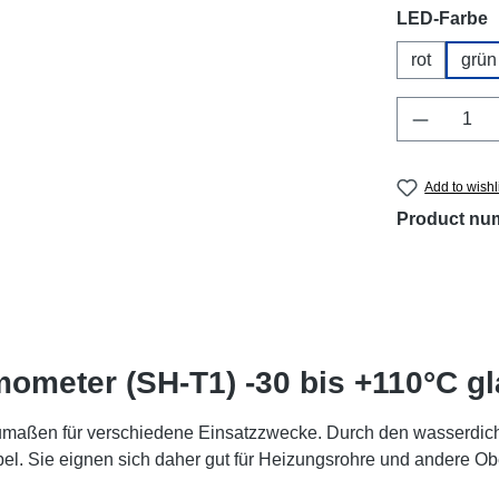
Select
LED-Farbe
rot
grün
Product 
Add to wishl
Product nu
ometer (SH-T1) -30 bis +110°C gl
umaßen für verschiedene Einsatzzwecke. Durch den wasserdich
el. Sie eignen sich daher gut für Heizungsrohre und andere Ob