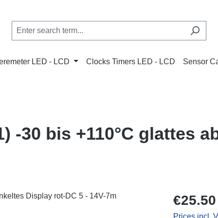
remeter LED - LCD
Clocks Timers LED - LCD
Sensor C
 -30 bis +110°C glattes a
Regular price
€25.50
Prices incl. 