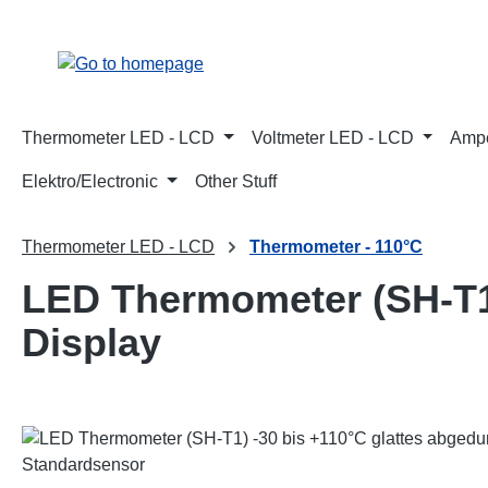
p to main content
Skip to search
Skip to main navigation
Thermometer LED - LCD
Voltmeter LED - LCD
Ampe
Elektro/Electronic
Other Stuff
Thermometer LED - LCD
Thermometer - 110°C
LED Thermometer (SH-T1)
Display
Skip image gallery