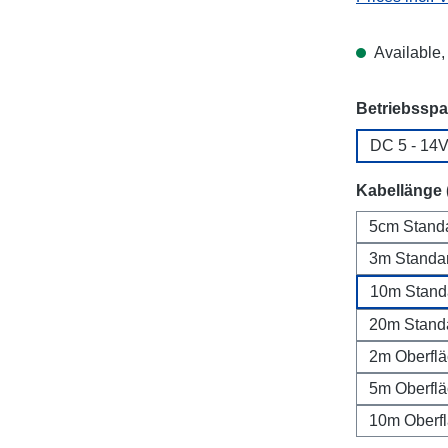
Available, 
Select
Betriebssp
DC 5 - 14
Select
Kabellänge 
5cm Stand
3m Standa
10m Stand
20m Stand
2m Oberfl
5m Oberfl
10m Oberf