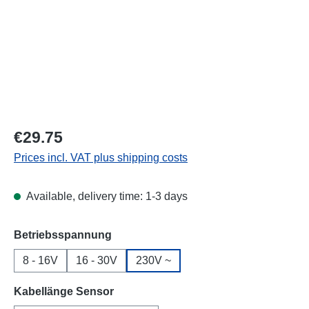
Regular price:
€29.75
Prices incl. VAT plus shipping costs
Available, delivery time: 1-3 days
Select
Betriebsspannung
8 - 16V
16 - 30V
230V ~
Select
Kabellänge Sensor