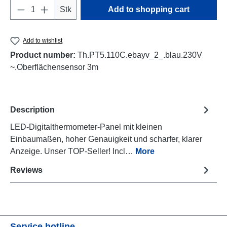
Product Quantity: Enter the desired amount o
Stk
Add to shopping cart
Add to wishlist
Product number:
Th.PT5.110C.ebayv_2_.blau.230V
~.Oberflächensensor 3m
Description
LED-Digitalthermometer-Panel mit kleinen
Einbaumaßen, hoher Genauigkeit und scharfer, klarer
Anzeige. Unser TOP-Seller! Incl…
More
Reviews
Service hotline