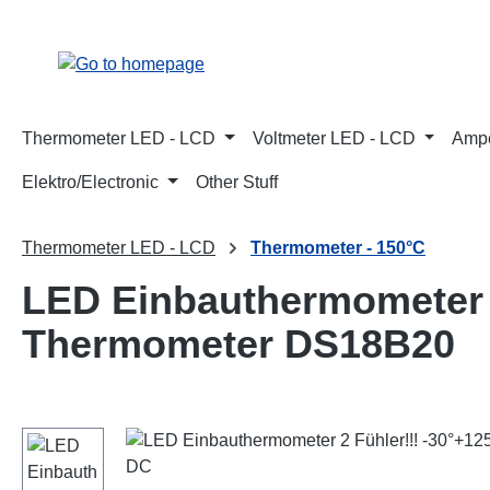
p to main content
Skip to search
Skip to main navigation
Thermometer LED - LCD
Voltmeter LED - LCD
Ampe
Elektro/Electronic
Other Stuff
Thermometer LED - LCD
Thermometer - 150°C
LED Einbauthermometer r
Thermometer DS18B20
Skip image gallery