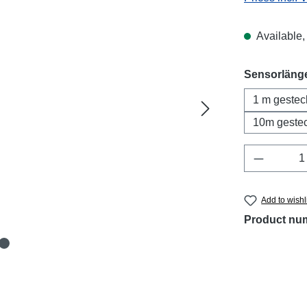
Available, 
Select
Sensorläng
1 m gestec
10m gestec
Product 
Add to wishl
Product nu