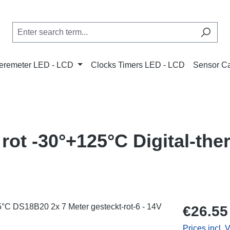
remeter LED - LCD
Clocks Timers LED - LCD
Sensor C
ot -30°+125°C Digital-th
Regular price
€26.55
Prices incl. 