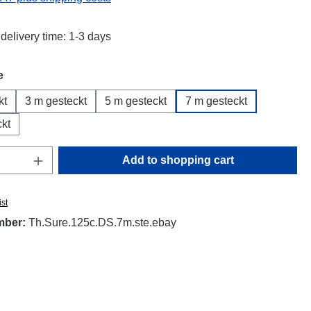
delivery time: 1-3 days
e
kt
3 m gesteckt
5 m gesteckt
7 m gesteckt
kt
Quantity: Enter the desired amount or use t
Add to shopping cart
ist
mber:
Th.Sure.125c.DS.7m.ste.ebay